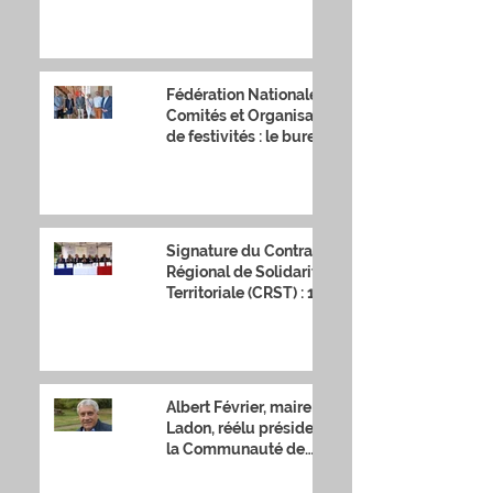
Fédération Nationale des
Comités et Organisateurs
de festivités : le bureau
national s'est réuni
Signature du Contrat
Régional de Solidarité
Territoriale (CRST) : 17
millions d'euros sur 7 ans
Albert Février, maire de
Ladon, réélu président de
la Communauté de
Communes Canaux et
Forêts en Gât