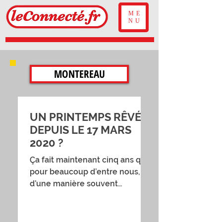
ME
NU
MONTEREAU
UN PRINTEMPS RÊVÉ,
DEPUIS LE 17 MARS
2020 ?
Ça fait maintenant cinq ans que,
pour beaucoup d’entre nous,
d’une manière souvent
inconsciente, le printemps
commence le 17 mars. En 2020,
à cette date précise du