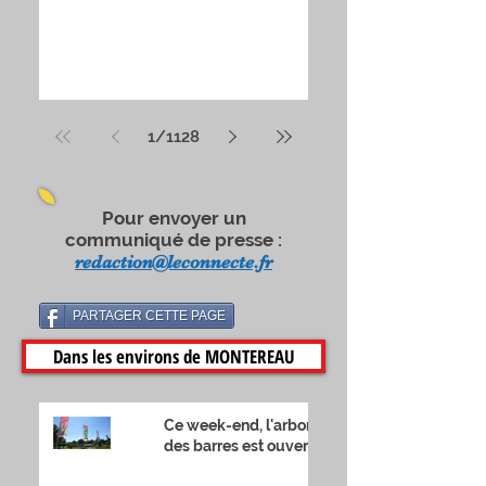
calendrier, nous apprenions en
effet, officiellement, que nous
étions « confinés » et que nous
allions donc devoir passer un
printemps… Inédit.
1
/
1128
Pour envoyer un
communiqué de presse :
redaction@leconnecte.fr
PARTAGER CETTE PAGE
Dans les environs de MONTEREAU
Ce week-end, l'arboretum
des barres est ouvert !