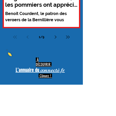
les pommiers ont apprécié
cette été...
Benoit Courdent, le patron des
vergers de la Bernillière vous
accueille dès le 2 septembre pour la
cueillette des pommes dans ses...
1
/
9
À
DÉCOUVRIR
L'annuaire du
c
o
nnecté.fr
Cliquez !
PUBLICITÉ