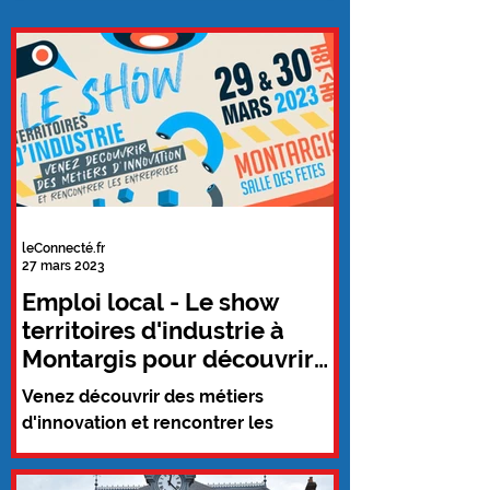
leConnecté.fr
27 mars 2023
Emploi local - Le show
territoires d'industrie à
Montargis pour découvrir
des métiers d'innovation
Venez découvrir des métiers
d'innovation et rencontrer les
entreprises locales les 29 et 30 mars
2023 de 9H00 à 18H00 à la salle des...