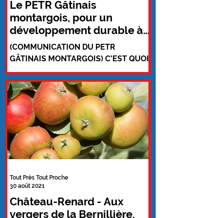
Le PETR Gâtinais
montargois, pour un
développement durable à
l'échelle du territoire
(COMMUNICATION DU PETR
GÂTINAIS MONTARGOIS) C’EST QUOI
LE PETR ? Le Pôle d’Équilibre
Territorial et Rural Gâtinais
montargois vise à...
Tout Près Tout Proche
30 août 2021
Château-Renard - Aux
vergers de la Bernillière,