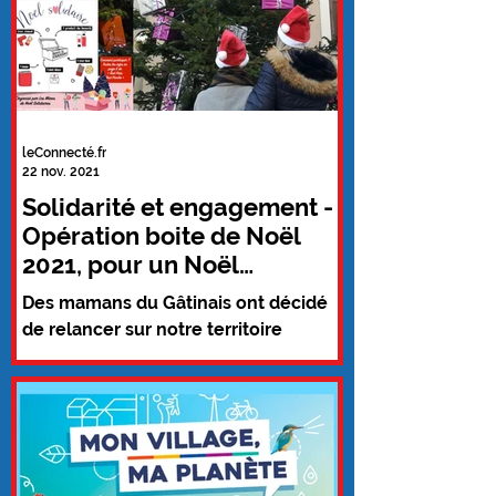
leConnecté.fr
22 nov. 2021
Solidarité et engagement -
Opération boite de Noël
2021, pour un Noël
solidaire dans le Gâtinais...
Des mamans du Gâtinais ont décidé
de relancer sur notre territoire
l’opération « Boite de Noël » que l’on
retrouve aujourd’hui un peu...