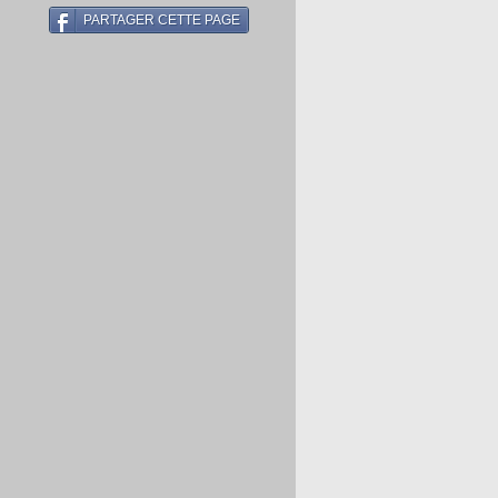
PARTAGER CETTE PAGE
s
e-
ur-
se
..