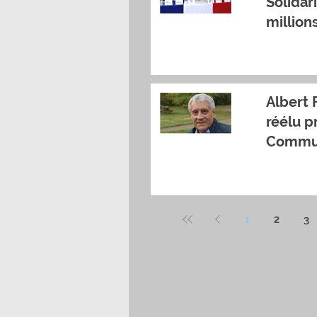
Solidari
million
Albert 
réélu p
Commu
Canaux 
1
2
3