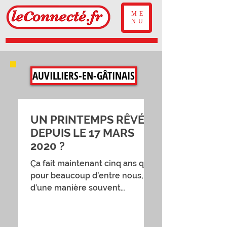
ME
NU
AUVILLIERS-EN-GÂTINAIS
UN PRINTEMPS RÊVÉ,
DEPUIS LE 17 MARS
2020 ?
Ça fait maintenant cinq ans que,
pour beaucoup d’entre nous,
d’une manière souvent
inconsciente, le printemps
commence le 17 mars. En 2020,
à cette date précise du