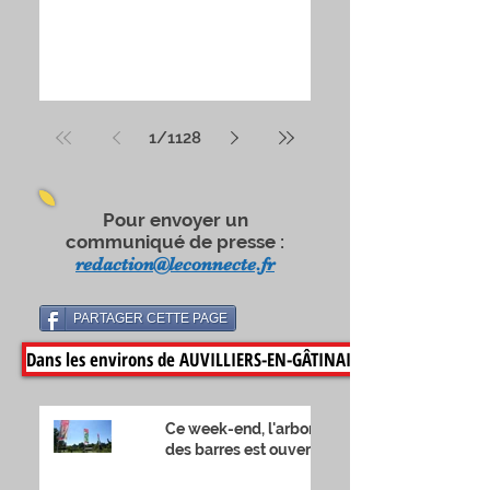
calendrier, nous apprenions en
effet, officiellement, que nous
étions « confinés » et que nous
allions donc devoir passer un
printemps… Inédit.
1
/
1128
Pour envoyer un
communiqué de presse :
redaction@leconnecte.fr
PARTAGER CETTE PAGE
Dans les environs de AUVILLIERS-EN-GÂTINAIS
Ce week-end, l'arboretum
des barres est ouvert !