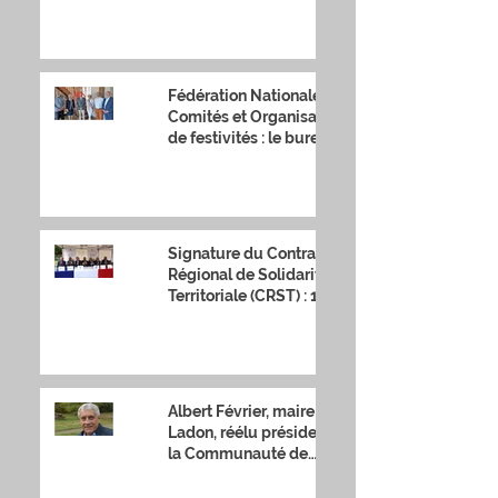
Fédération Nationale des
Comités et Organisateurs
de festivités : le bureau
national s'est réuni
Signature du Contrat
Régional de Solidarité
Territoriale (CRST) : 17
millions d'euros sur 7 ans
Albert Février, maire de
Ladon, réélu président de
la Communauté de
Communes Canaux et
Forêts en Gât