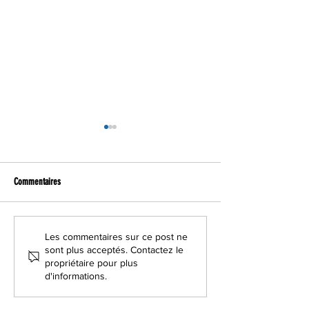
Commentaires
C’EST QUAND L’ÉTÉ IND
BUDGET DU LOIRET, QUELLE RECETTE
Les commentaires sur ce post ne
sont plus acceptés. Contactez le
?
propriétaire pour plus
d'informations.