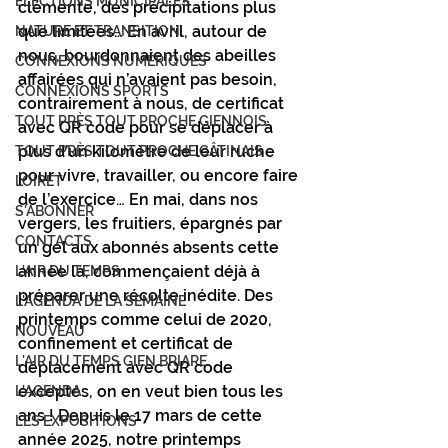
ÉLECTIONS MUNICIPALES
clémente, des précipitations plus 
que limitées… En avril, autour de 
NATURE ET TRANSITION
nous, bourdonnaient des abeilles 
CONNEXIONS NUMÉRIQUES
affairées qui n’avaient pas besoin, 
CONNEXIONS SPORTS
contrairement à nous, de certificat 
TOUT PRÈS TOUT PROCHE GIENNOIS
avec QR code pour se déplacer à 
plus d’un kilomètre de leur ruche 
TOUT PRÈS TOUT PROCHE GÂTINAIS
pour vivre, travailler, ou encore faire 
LOIRET
de l’exercice… En mai, dans nos 
S'ABONNER
vergers, les fruitiers, épargnés par 
CONTACTS
un gel aux abonnés absents cette 
année là, commençaient déjà à 
L'AIR DU TEMPS
préparer une récolte inédite. Des 
L'AGENDA DE LA SEMAINE
printemps comme celui de 2020, 
NOUVEAU
confinement et certificat de 
L'AIR DU TEMPS GIEN BRIARE
déplacement avec QR code 
exceptés, on en veut bien tous les 
L'AGENDA
ans ! Depuis le 17 mars de cette 
LES EXPOSITIONS
année 2025, notre printemps 