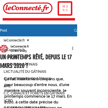
ME
NU
Post
leConnecté.fr
leConnecté.fr
leConnecté.fr
10 avr. 2025
UN PRINTEMPS RÊVÉ, DEPUIS LE 17
À LA UNE
MARS 2020 ?
LA UNE DU GÂTINAIS
L'ACTUALITÉ DU GÂTINAIS
Ça fait maintenant cinq ans que, 
SUR LE TERRITOIRE GÂTINAIS
pour beaucoup d’entre nous, d’une 
AME
manière souvent inconsciente, le 
C.C. CANAUX ET FORÊTS EN GÂTINAIS
printemps commence le 17 mars. En 
3CBO
2020, à cette date précise du 
calendrier, nous apprenions en 
C.C. DES QUATRE VALLÉES