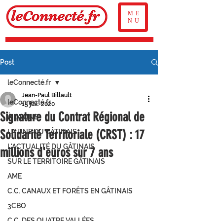
ME
NU
Post
leConnecté.fr
Jean-Paul Billault
leConnecté.fr
15 juil. 2020
Signature du Contrat Régional de
À LA UNE
Solidarité Territoriale (CRST) : 17
LA UNE DU GÂTINAIS
L'ACTUALITÉ DU GÂTINAIS
millions d'euros sur 7 ans
SUR LE TERRITOIRE GÂTINAIS
AME
C.C. CANAUX ET FORÊTS EN GÂTINAIS
3CBO
C.C. DES QUATRE VALLÉES