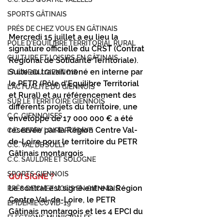
SPORTS GÂTINAIS
PRÉS DE CHEZ VOUS EN GÂTINAIS
Mercredi 15 juillet a eu lieu la 
PÔLE D'ÉQUILIBRE TERRITORIAL RURAL
signature officielle du CRST (Contrat 
CULTURE ET LOISIRS EN GÂTINAIS
Régional de Solidarité Territoriale). 
Suite au travail mené en interne par 
LA UNE DU GIENNOIS
le PETR (Pôle d'Equilibre Territorial 
L'ACTUALITÉ DU GIENNOIS
et Rural) et au référencement des 
SUR LE TERRITOIRE GIENNOIS
différents projets du territoire, une 
C.C. GIENNOISES
enveloppe de 17 000 000 € a été 
réservée par la Région Centre Val-
C.C. BERRY LOIRE PUISAYE
de-Loire pour le territoire du PETR 
C.C. VAL DE SULLY
Gâtinais montargois
C.C. SAULDRE ET SOLOGNE
SPORTS GIENNOIS
QUI SIGNE ?
Le contrat est signé entre la Région 
PRÈS DE CHEZ VOUS EN GIENNOIS
Centre Val-de-Loire, le PETR 
ÉPIDÉMIE COVID-19
Gâtinais montargois et les 4 EPCI du 