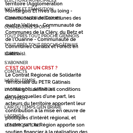
ÉLECTIONS MUNICIPALES
territoire (Agglomération 
NATURE ET TRANSITION
Montargois Et rives du loing - 
Communauté de Communes des 
CONNEXIONS NUMÉRIQUES
quatre Vallées - Communauté de 
CONNEXIONS SPORTS
Communes de la Cléry, du Betz et 
TOUT PRÈS TOUT PROCHE GIENNOIS
de l’Ouanne - Communauté de 
TOUT PRÈS TOUT PROCHE GÂTINAIS
Communes Canaux et Forêts en 
Gâtinais).
LOIRET
S'ABONNER
C'EST QUOI UN CRST ?
CONTACTS
Le Contrat Régional de Solidarité 
L'AIR DU TEMPS
Territoriale du PETR Gâtinais 
montargois définit les conditions 
L'AGENDA DE LA SEMAINE
dans lesquelles d’une part, les 
NOUVEAU
acteurs du territoire apportent leur 
L'AIR DU TEMPS GIEN BRIARE
contribution à la mise en œuvre de 
L'AGENDA
politiques d’intérêt régional, et 
d’autre part, la Région apporte son 
LES EXPOSITIONS
soutien financier à la réalisation des 