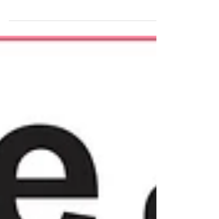
sur notre territoire l’opération « Boite de Noël »
que l’on retrouve aujourd’hui un peu...