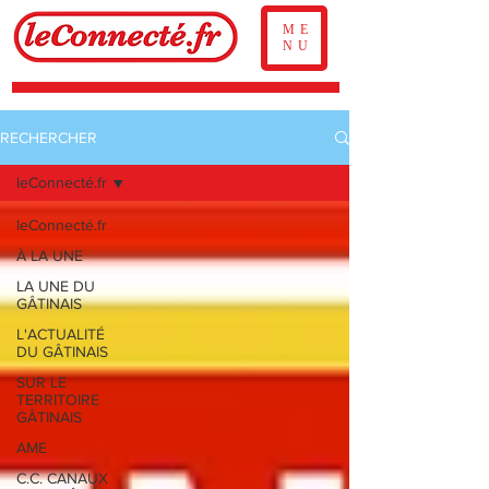
ME
NU
RECHERCHER
leConnecté.fr
leConnecté.fr
À LA UNE
LA UNE DU
GÂTINAIS
L'ACTUALITÉ
DU GÂTINAIS
SUR LE
TERRITOIRE
GÂTINAIS
AME
C.C. CANAUX