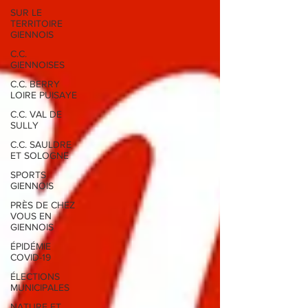
SUR LE
TERRITOIRE
GIENNOIS
C.C.
GIENNOISES
C.C. BERRY
LOIRE PUISAYE
C.C. VAL DE
SULLY
C.C. SAULDRE
ET SOLOGNE
SPORTS
GIENNOIS
PRÈS DE CHEZ
VOUS EN
GIENNOIS
ÉPIDÉMIE
COVID-19
ÉLECTIONS
MUNICIPALES
NATURE ET