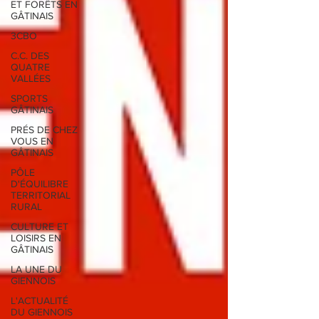
ET FORÊTS EN
GÂTINAIS
3CBO
C.C. DES
QUATRE
VALLÉES
SPORTS
GÂTINAIS
PRÉS DE CHEZ
VOUS EN
GÂTINAIS
PÔLE
D'ÉQUILIBRE
TERRITORIAL
RURAL
CULTURE ET
LOISIRS EN
GÂTINAIS
LA UNE DU
GIENNOIS
L'ACTUALITÉ
DU GIENNOIS