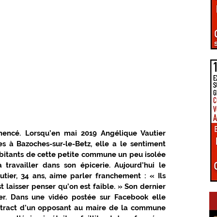
PÔLE D'ÉQUILIBRE TERRITORIAL RURAL
LA UNE DU GIENNOIS
LE TERRITOIRE GIENNOIS
C.C. GIENNOISES
 VAL DE SULLY
C.C. SAULDRE ET SOLOGNE
mencé. Lorsqu’en mai 2019 Angélique Vautier 
es à Bazoches-sur-le-Betz, elle a le sentiment 
abitants de cette petite commune un peu isolée 
EZ VOUS EN GIENNOIS
ÉPIDÉMIE COVID-19
 travailler dans son épicerie. Aujourd’hui le 
tier, 34 ans, aime parler franchement : « Ils 
t laisser penser qu’on est faible. » Son dernier 
RE ET TRANSITION
CONNEXIONS NUMÉRIQUES
r. Dans une vidéo postée sur Facebook elle 
tract d’un opposant au maire de la commune 