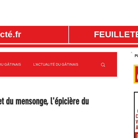
té.fr
FEUILLET
P
DU GÂTINAIS
L'ACTUALITÉ DU GÂTINAIS
ME
C.C. CANAUX ET FORÊTS EN GÂTINAIS
t du mensonge, l'épicière du
S
SPORTS GÂTINAIS