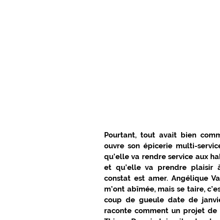
PRÉS DE CHEZ VOUS EN GÂTINAIS
CULTURE ET LOISIRS EN GÂTINAIS
L'ACTUALITÉ DU GIENNOIS
SUR 
C.C. BERRY LOIRE PUISAYE
C.C.
Pourtant, tout avait bien com
ouvre son épicerie multi-servic
qu’elle va rendre service aux h
SPORTS GIENNOIS
PRÈS DE CH
et qu’elle va prendre plaisir à
constat est amer. Angélique Vau
m’ont abîmée, mais se taire, c’es
ÉLECTIONS MUNICIPALES
NATU
coup de gueule date de janvie
raconte comment un projet de 