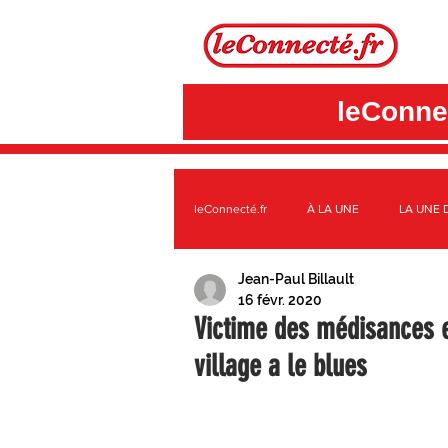
leConnec
leConnecté.fr
À LA UNE
LA UNE 
Jean-Paul Billault
SUR LE TERRITOIRE GÂTINAIS
A
16 févr. 2020
Victime des médisances e
village a le blues
3CBO
C.C. DES QUATRE VALLÉE