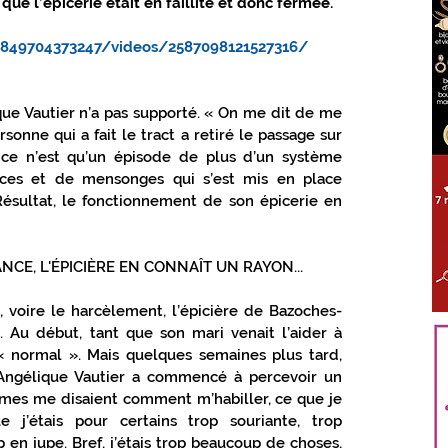
que l’épicerie était en faillite et donc fermée.
ÈS TOUT PROCHE GIENNOIS
849704373247/videos/2587098121527316/
e Vautier n’a pas supporté. « On me dit de me 
LOIRET
S'ABONNER
rsonne qui a fait le tract a retiré le passage sur 
s ce n’est qu’un épisode de plus d’un système 
es et de mensonges qui s’est mis en place 
ésultat, le fonctionnement de son épicerie en 
NCE, L'ÉPICIÈRE EN CONNAÎT UN RAYON...
, voire le harcèlement, l’épicière de Bazoches-
. Au début, tant que son mari venait l’aider à 
 « normal ». Mais quelques semaines plus tard, 
 Angélique Vautier a commencé à percevoir un 
emmes me disaient comment m’habiller, ce que je 
e j’étais pour certains trop souriante, trop 
 en jupe. Bref, j’étais trop beaucoup de choses, 