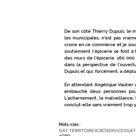
De son côté Thierry Dupuis, le 
les municipales, n’est pas vraime
croire en ce commerce et je sout
soutiennent l’épicerie se font à l
des murs de l’épicerie. 160 000 
dans la perspective de l’ouvertu
Dupuis et qui, forcément, a déplu
En attendant Angélique Vautier va
embauché deux personnes pour 
L’acharnement, la malveillance, l
conclut-elle sans vraiment trop y
Mots-clés :
GAT TERRITOIRE
3CBO
SERVICES
GAT