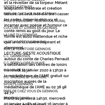
et la réveiller de sa torpeur. Mêlant 
SPORTS GÂTINAIS
adaptation théâtrale et création 
sonore, un seul mot d'ordre : casser 
PRÉS DE CHEZ VOUS EN GÂTINAIS
les codes, briser le déjà-vu et 
PÔLE D'ÉQUILIBRE TERRITORIAL RURAL
incarner avec poésie et humour ce 
CULTURE ET LOISIRS EN GÂTINAIS
conte remis au goût du jour. La 
LA UNE DU GIENNOIS
forme est aussi inattendue et riche 
que le fond s'avère inspirant et 
L'ACTUALITÉ DU GIENNOIS
atemporel.
SUR LE TERRITOIRE GIENNOIS
LECTURE-SIESTE ACOUSTIQUE 
C.C. GIENNOISES
autour du conte de Charles Perrault 
C.C. BERRY LOIRE PUISAYE
à destination des centres de loisirs 
mercredi 15 janvier 2020 à 13h30 à 
C.C. VAL DE SULLY
la médiathèque de l'AME gratuit sur 
C.C. SAULDRE ET SOLOGNE
inscription auprès de la 
SPORTS GIENNOIS
médiathèque de l’AME au 02 38 98 
PRÈS DE CHEZ VOUS EN GIENNOIS
44 70
Mardi 14 janvier à 14h30, mercredi 
ÉPIDÉMIE COVID-19
15 janvier à 18h et jeudi 16 janvier à 