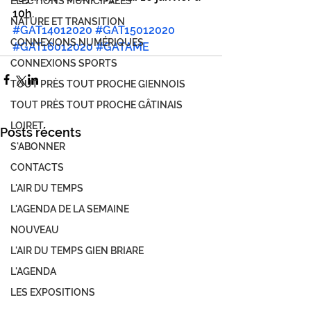
ÉLECTIONS MUNICIPALES
10h.
NATURE ET TRANSITION
#GAT14012020
#GAT15012020
CONNEXIONS NUMÉRIQUES
#GAT16012020
#GATAME
CONNEXIONS SPORTS
TOUT PRÈS TOUT PROCHE GIENNOIS
TOUT PRÈS TOUT PROCHE GÂTINAIS
LOIRET
Posts récents
S'ABONNER
CONTACTS
L'AIR DU TEMPS
L'AGENDA DE LA SEMAINE
NOUVEAU
L'AIR DU TEMPS GIEN BRIARE
L'AGENDA
LES EXPOSITIONS