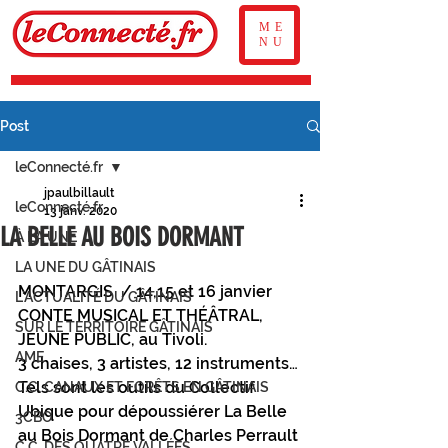
ME
NU
Post
leConnecté.fr
jpaulbillault
leConnecté.fr
13 janv. 2020
LA BELLE AU BOIS DORMANT
À LA UNE
LA UNE DU GÂTINAIS
MONTARGIS  / 14,15 et 16 janvier 
L'ACTUALITÉ DU GÂTINAIS
CONTE MUSICAL ET THÉÂTRAL, 
SUR LE TERRITOIRE GÂTINAIS
JEUNE PUBLIC, au Tivoli.
AME
3 chaises, 3 artistes, 12 instruments… 
Tels sont les outils du Collectif 
C.C. CANAUX ET FORÊTS EN GÂTINAIS
Ubique pour dépoussiérer La Belle 
3CBO
au Bois Dormant de Charles Perrault 
C.C. DES QUATRE VALLÉES