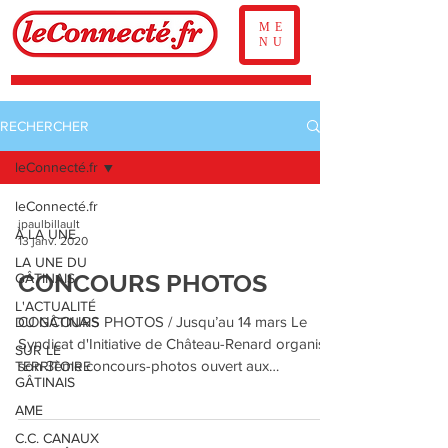
ME
NU
RECHERCHER
leConnecté.fr
leConnecté.fr
jpaulbillault
À LA UNE
13 janv. 2020
LA UNE DU
CONCOURS PHOTOS
GÂTINAIS
L'ACTUALITÉ
CONCOURS PHOTOS / Jusqu’au 14 mars Le
DU GÂTINAIS
Syndicat d'Initiative de Château-Renard organise
SUR LE
son 3ème concours-photos ouvert aux
TERRITOIRE
GÂTINAIS
amateurs....
AME
C.C. CANAUX