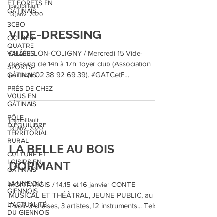
ET FORÊTS EN
jpaulbillault
GÂTINAIS
13 janv. 2020
3CBO
VIDE-DRESSING
C.C. DES
QUATRE
CHÂTILLON-COLIGNY / Mercredi 15 Vide-
VALLÉES
dressing de 14h à 17h, foyer club (Association
SPORTS
partage 02 38 92 69 39). #GATCetF
GÂTINAIS
#GAT15012020
PRÉS DE CHEZ
VOUS EN
GÂTINAIS
PÔLE
jpaulbillault
D'ÉQUILIBRE
13 janv. 2020
TERRITORIAL
RURAL
LA BELLE AU BOIS
CULTURE ET
LOISIRS EN
DORMANT
GÂTINAIS
LA UNE DU
MONTARGIS / 14,15 et 16 janvier CONTE
GIENNOIS
MUSICAL ET THÉÂTRAL, JEUNE PUBLIC, au
L'ACTUALITÉ
Tivoli. 3 chaises, 3 artistes, 12 instruments… Tels
DU GIENNOIS
sont les...