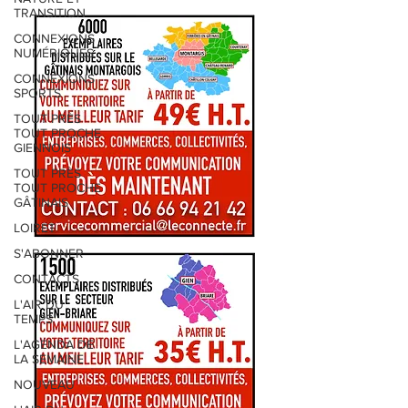
TRANSITION
CONNEXIONS
NUMÉRIQUES
CONNEXIONS
SPORTS
TOUT PRÈS
TOUT PROCHE
GIENNOIS
TOUT PRÈS
TOUT PROCHE
GÂTINAIS
LOIRET
S'ABONNER
CONTACTS
L'AIR DU
TEMPS
L'AGENDA DE
LA SEMAINE
NOUVEAU