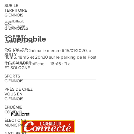
SUR LE
TERRITOIRE
GIENNOIS
jpaulbillault
C.C.
31 déc. 2019
GIENNOISES
C.C. BERRY
Cinémobile
LOIRE PUISAYE
C.C. VAL DE
Dordives / Cinéma le mercredi 15/01/2020, à
SULLY
16h15, 18h15 et 20h30 sur le parking de la Poste.
C.C. SAULDRE
Trois films à l'affiche : - 16h15 : "La...
ET SOLOGNE
SPORTS
GIENNOIS
PRÈS DE CHEZ
VOUS EN
GIENNOIS
ÉPIDÉMIE
COVID-19
PUBLICITÉ
ÉLECTIONS
MUNICIPALES
NATURE ET