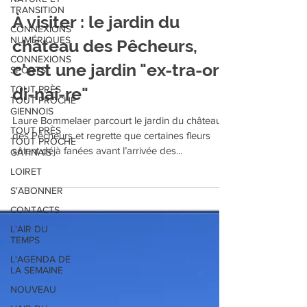
Jean-Paul Billault
TRANSITION
31 mai 2020
CONNEXIONS
À visiter : le jardin du
NUMÉRIQUES
CONNEXIONS
château des Pêcheurs,
SPORTS
c'est une jardin "ex-tra-or-
TOUT PRÈS
TOUT PROCHE
di-nai-re"
GIENNOIS
TOUT PRÈS
Laure Bommelaer parcourt le jardin du château
TOUT PROCHE
GÂTINAIS
des Pêcheurs et regrette que certaines fleurs
soient déjà fanées avant l’arrivée des...
LOIRET
S'ABONNER
CONTACTS
L'AIR DU
TEMPS
L'AGENDA DE
LA SEMAINE
NOUVEAU