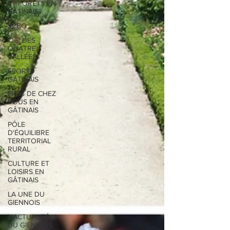
ET FORÊTS EN
GÂTINAIS
3CBO
C.C. DES
QUATRE
VALLÉES
SPORTS
GÂTINAIS
PRÉS DE CHEZ
VOUS EN
GÂTINAIS
PÔLE
D'ÉQUILIBRE
TERRITORIAL
RURAL
CULTURE ET
LOISIRS EN
GÂTINAIS
LA UNE DU
GIENNOIS
L'ACTUALITÉ
DU GIENNOIS