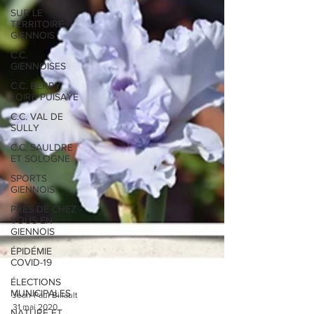
SUR LE
TERRITOIRE
GIENNOIS
C.C.
GIENNOISES
C.C. BERRY
LOIRE PUISAYE
C.C. VAL DE
SULLY
C.C. SAULDRE
ET SOLOGNE
SPORTS
GIENNOIS
PRÈS DE CHEZ
VOUS EN
GIENNOIS
ÉPIDÉMIE
COVID-19
ÉLECTIONS
MUNICIPALES
NATURE ET