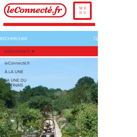
ME
NU
RECHERCHER
leConnecté.fr
leConnecté.fr
À LA UNE
LA UNE DU
GÂTINAIS
L'ACTUALITÉ
DU GÂTINAIS
SUR LE
TERRITOIRE
GÂTINAIS
AME
C.C. CANAUX