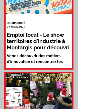
leConnecté.fr
27 mars 2023
Emploi local - Le show
territoires d'industrie à
Montargis pour découvrir
des métiers d'innovation
Venez découvrir des métiers
d'innovation et rencontrer les
entreprises locales les 29 et 30
mars 2023 de 9H00 à 18H00 à la
salle des...