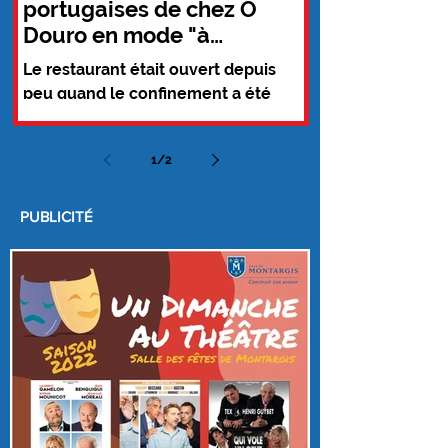
portugaises de chez O
Douro en mode "à
emporter"
Le restaurant était ouvert depuis
peu quand le confinement a été
décrété. Coup dur pour l'entreprise
qui a décidé de résister en lançant...
1
/
2
PUBLICITÉ