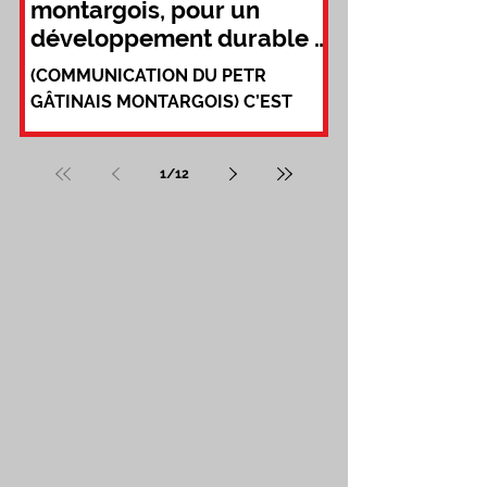
montargois, pour un
développement durable à
l'échelle du territoire
(COMMUNICATION DU PETR
GÂTINAIS MONTARGOIS) C’EST
QUOI LE PETR ? Le Pôle d’Équilibre
Territorial et Rural Gâtinais
1
/
12
montargois vise à...