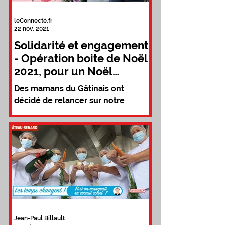
leConnecté.fr
22 nov. 2021
Solidarité et engagement
- Opération boite de Noël
2021, pour un Noël
solidaire dans le
Des mamans du Gâtinais ont
Gâtinais...
décidé de relancer sur notre
territoire l’opération « Boite de
Noël » que l’on retrouve
aujourd’hui un peu...
Jean-Paul Billault