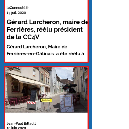
leConnecté.fr
13 juil. 2020
Gérard Larcheron, maire de
Ferrières, réélu président
de la CC4V
Gérard Larcheron, Maire de
Ferrières-en-Gâtinais, a été réélu à
l'unanimité au poste de Président de
la Communauté de Communes des
4...
Jean-Paul Billault
16 juin 2020