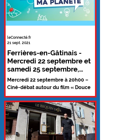
leConnecté.fr
21 sept. 2021
Ferrières-en-Gâtinais -
Mercredi 22 septembre et
samedi 25 septembre,
"Mon village, ma planète"
Mercredi 22 septembre à 20h00 –
Ciné-débat autour du film « Douce
France » à la salle polyvalente René
Larcheron Samedi 25 septembre
de...