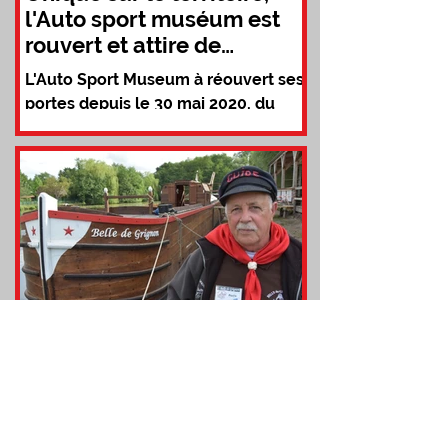
l'Auto sport muséum est
rouvert et attire de
nouveau les amoureux de
L'Auto Sport Museum à réouvert ses
b
portes depuis le 30 mai 2020, du
mardi au dimanche, 10h - 13h / 14h
- 18h. Le premier rassemblement...
leConnecté.fr
9 juin 2020
Vous pourrez bientôt
embarquer sur la "Belle
de Grignon"