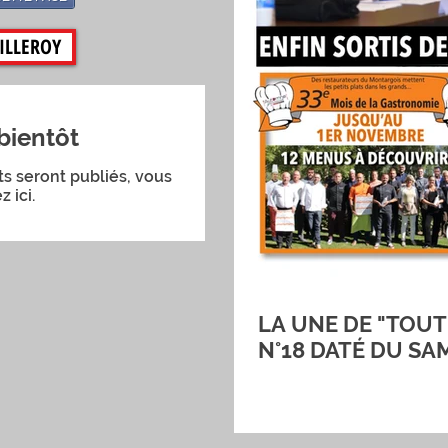
UILLEROY
bientôt
s seront publiés, vous
z ici.
LA UNE DE "TOUT
N°18 DATÉ DU SA