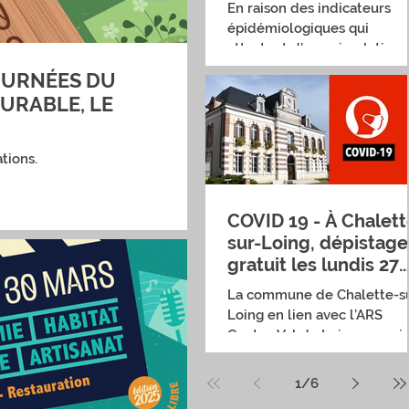
(Arrêté municipal du
En raison des indicateurs
novembre)
épidémiologiques qui
attestent d’une circulation
certaine et continue du viru
OURNÉES DU
COVID-19 et des fortes...
URABLE, LE
tions.
COVID 19 - À Chalett
sur-Loing, dépistage
gratuit les lundis 27
septembre et 4
La commune de Chalette-s
octobre
Loing en lien avec l’ARS
Centre-Val de Loire, organi
une opération de dépistage
gratuit, sans rendez-vous et.
1
/
6