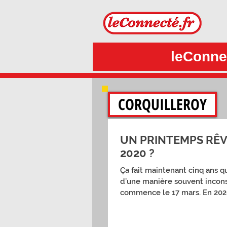
leConnec
CORQUILLEROY
UN PRINTEMPS RÊVÉ
2020 ?
Ça fait maintenant cinq ans q
d’une manière souvent incons
commence le 17 mars. En 2020
calendrier, nous apprenions en
étions « confinés » et que no
printemps… Inédit.