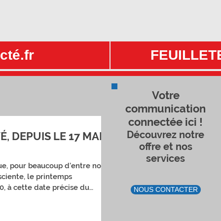
té.fr
FEUILLET
Votre
communication
connectée ici !
Découvrez notre
, DEPUIS LE 17 MARS
offre et nos
services
ue, pour beaucoup d’entre nous,
ciente, le printemps
, à cette date précise du
NOUS CONTACTER
 effet, officiellement, que nous
us allions donc devoir passer un