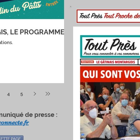
IS, LE PROGRAMME
tions.
4
5
uniqué de presse :
onnecte.fr
CETTE PAGE