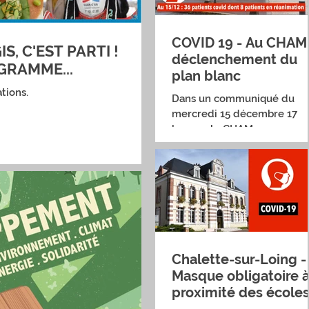
COVID 19 - Au CHAM
, C'EST PARTI !
déclenchement du
GRAMME...
plan blanc
tions.
Dans un communiqué du
mercredi 15 décembre 17
heures, le CHAM annonce q
"les dernières annonces du
Premier Ministre relatives à
la...
Chalette-sur-Loing -
Masque obligatoire 
proximité des école