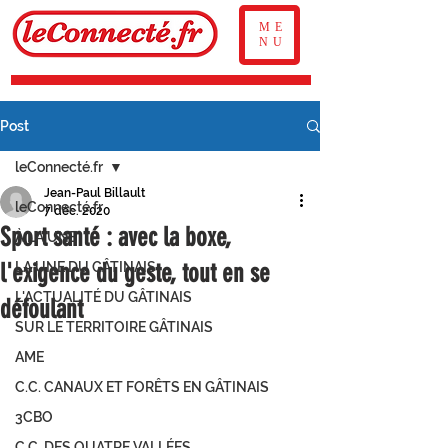
ME
NU
Post
leConnecté.fr
Jean-Paul Billault
leConnecté.fr
7 déc. 2020
Sport santé : avec la boxe,
À LA UNE
l'exigence du geste, tout en se
LA UNE DU GÂTINAIS
L'ACTUALITÉ DU GÂTINAIS
défoulant
SUR LE TERRITOIRE GÂTINAIS
AME
C.C. CANAUX ET FORÊTS EN GÂTINAIS
3CBO
C.C. DES QUATRE VALLÉES