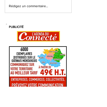
Rédigez un commentaire...
Sport santé sur l'Agglo : ils bougent pour leur
PUBLICITÉ
bien être !