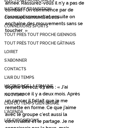
ÉLECTIONS MUNICIPALES
année. Rassurez-vous il n’y a pas de 
NATURE ET TRANSITION
combat ! On commence par de 
l’assouplissement et ensuite on 
CONNEXIONS NUMÉRIQUES
enchaîne des mouvements sans se 
CONNEXIONS SPORTS
toucher  »
TOUT PRÈS TOUT PROCHE GIENNOIS
TOUT PRÈS TOUT PROCHE GÂTINAIS
LOIRET
S'ABONNER
CONTACTS
L'AIR DU TEMPS
L'AGENDA DE LA SEMAINE
Sophie Berecz, 63 ans :
 « J’ai 
commencé il y a deux mois. Après 
NOUVEAU
un cancer il fallait que je me 
L'AIR DU TEMPS GIEN BRIARE
remette en forme. Ce que j’aime 
L'AGENDA
avec le groupe c’est aussi la 
LES EXPOSITIONS
convivialité et le partage. Je ne 