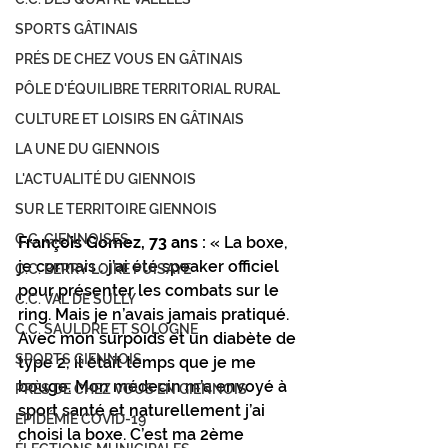
SPORTS GÂTINAIS
PRÉS DE CHEZ VOUS EN GÂTINAIS
PÔLE D'ÉQUILIBRE TERRITORIAL RURAL
CULTURE ET LOISIRS EN GÂTINAIS
LA UNE DU GIENNOIS
L'ACTUALITÉ DU GIENNOIS
SUR LE TERRITOIRE GIENNOIS
C.C. GIENNOISES
François Gomez, 73 ans :
 « La boxe, 
je connais : j’ai été speaker officiel 
C.C. BERRY LOIRE PUISAYE
pour présenter les combats sur le 
C.C. VAL DE SULLY
ring. Mais je n’avais jamais pratiqué. 
C.C. SAULDRE ET SOLOGNE
Avec mon surpoids et un diabète de 
SPORTS GIENNOIS
type 2, il était temps que je me 
bouge. Mon médecin m’a envoyé à 
PRÈS DE CHEZ VOUS EN GIENNOIS
sport santé et naturellement j’ai 
ÉPIDÉMIE COVID-19
choisi la boxe. C’est ma 2ème 