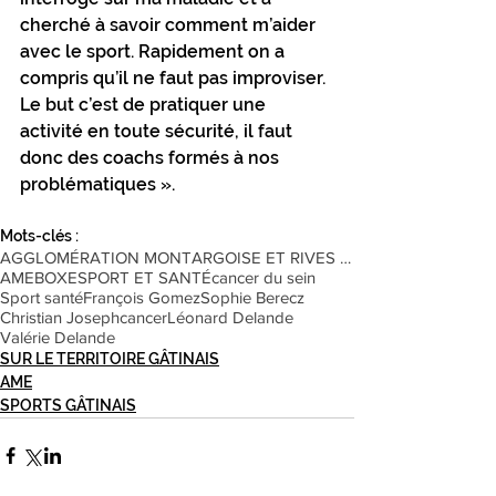
cherché à savoir comment m’aider 
avec le sport. Rapidement on a 
compris qu’il ne faut pas improviser. 
Le but c’est de pratiquer une 
activité en toute sécurité, il faut 
donc des coachs formés à nos 
problématiques ».
Mots-clés :
AGGLOMÉRATION MONTARGOISE ET RIVES DU LOING
AME
BOXE
SPORT ET SANTÉ
cancer du sein
Sport santé
François Gomez
Sophie Berecz
Christian Joseph
cancer
Léonard Delande
Valérie Delande
SUR LE TERRITOIRE GÂTINAIS
AME
SPORTS GÂTINAIS