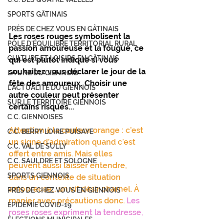
SPORTS GÂTINAIS
PRÉS DE CHEZ VOUS EN GÂTINAIS
Les roses rouges symbolisent la 
PÔLE D'ÉQUILIBRE TERRITORIAL RURAL
passion amoureuse et la fougue, ce 
CULTURE ET LOISIRS EN GÂTINAIS
qui est plutôt indiqué si vous 
souhaitez vous déclarer le jour de la 
LA UNE DU GIENNOIS
fête des amoureux. Choisir une 
L'ACTUALITÉ DU GIENNOIS
autre couleur peut présenter 
SUR LE TERRITOIRE GIENNOIS
certains risques...
C.C. GIENNOISES
Attention à la couleur orange : c’est 
C.C. BERRY LOIRE PUISAYE
un signe d’admiration quand c’est 
C.C. VAL DE SULLY
offert entre amis. Mais elles 
C.C. SAULDRE ET SOLOGNE
peuvent aussi laisser entendre, 
SPORTS GIENNOIS
dans un contexte de situation 
amoureuse… un vif désir charnel. À 
PRÈS DE CHEZ VOUS EN GIENNOIS
manier avec précautions donc.
Les 
ÉPIDÉMIE COVID-19
roses roses expriment la tendresse, 