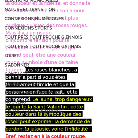
ÉLECTIONS MUNICIPALES
la douceur et la fidélité, et donne la 
NATURE ET TRANSITION
possibilité de déclarer son amour 
de manière plus douce et plus 
CONNEXIONS NUMÉRIQUES
pudique qu’avec des roses rouges. 
CONNEXIONS SPORTS
Mais il y a un risque 
TOUT PRÈS TOUT PROCHE GIENNOIS
d’incompréhension pour la 
TOUT PRÈS TOUT PROCHE GÂTINAIS
personne qui les reçoit et qui 
attend peut-être une couleur 
LOIRET
rouge, symbole d’une certaine 
S'ABONNER
fougue.
Les roses blanches : à 
CONTACTS
bannir, à part si vous êtes 
L'AIR DU TEMPS
terriblement timide et que la 
personne en face le sait… et le 
L'AGENDA DE LA SEMAINE
comprend.
Le jaune, trop dangereux 
NOUVEAU
le jour le la Saint-Valentin : cette 
L'AIR DU TEMPS GIEN BRIARE
couleur dans la symbolique des 
L'AGENDA
roses peut exprimer la demande de 
pardon, la jalousie, voire l’infidélité ! 
LES EXPOSITIONS
Bref, restez en à la couleur rouge, 