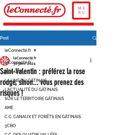
ME
NU
Post
leConnecté.fr
leConnecté.fr
leConnecté.fr
30 janv. 2024
Saint-Valentin : préférez la rose
À LA UNE
rouge, sinon... vous prenez des
LA UNE DU GÂTINAIS
L'ACTUALITÉ DU GÂTINAIS
risques !
SUR LE TERRITOIRE GÂTINAIS
AME
C.C. CANAUX ET FORÊTS EN GÂTINAIS
3CBO
C.C. DES QUATRE VALLÉES