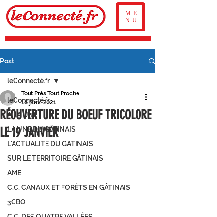
ME
NU
Post
leConnecté.fr
Tout Près Tout Proche
leConnecté.fr
18 janv. 2021
RÉOUVERTURE DU BOEUF TRICOLORE
À LA UNE
LE 19 JANVIER
LA UNE DU GÂTINAIS
L'ACTUALITÉ DU GÂTINAIS
SUR LE TERRITOIRE GÂTINAIS
AME
C.C. CANAUX ET FORÊTS EN GÂTINAIS
3CBO
C.C. DES QUATRE VALLÉES