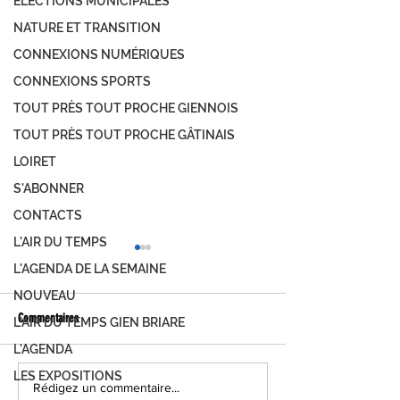
ÉLECTIONS MUNICIPALES
NATURE ET TRANSITION
CONNEXIONS NUMÉRIQUES
CONNEXIONS SPORTS
TOUT PRÈS TOUT PROCHE GIENNOIS
TOUT PRÈS TOUT PROCHE GÂTINAIS
LOIRET
S'ABONNER
CONTACTS
L'AIR DU TEMPS
L'AGENDA DE LA SEMAINE
NOUVEAU
Commentaires
L'AIR DU TEMPS GIEN BRIARE
L'AGENDA
LES EXPOSITIONS
Partenariat sportif - HMP Groupe à
À l'honneur - N.Charpe
Rédigez un commentaire...