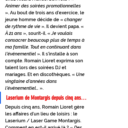
Animer des soirées promotionnelles
». Au bout de trois ans d’exercice, le 
jeune homme décide de « 
changer 
de rythme de vie
 ». Il devient papa. « 
À 21 ans
 », sourit-il. « 
Je voulais 
consacrer beaucoup plus de temps à 
ma famille. Tout en continuant dans 
l’événementiel
 ». Il s’installe à son 
compte. Romain Lioret exprima son 
talent lors des soirées DJ et 
mariages. Et en discothèques. « 
Une 
vingtaine d’années dans 
l’événementiel…
 ». 
Laserium de Montargis depuis cinq ans…
Depuis cinq ans, Romain Lioret gère 
les affaires d’un lieu de loisirs : le 
Laserium / Laser Game Montargis. 
Comment en est-il arrivé là ? « 
Des 