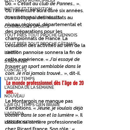
ÉLECTIONS MUNICIPALES
Do. « 
C’était au club de Pannes…
 ». 
NATURE ET TRANSITION
Où l’aventure aura duré six années. 
Avec à l’appui des résultats au 
CONNEXIONS NUMÉRIQUES
niveau régional, départemental et 
CONNEXIONS SPORTS
des préparations pour les 
TOUT PRÈS TOUT PROCHE GIENNOIS
championnats de France. La 
TOUT PRÈS TOUT PROCHE GÂTINAIS
cessation des activités au sein de la 
section pannoise sonnera la fin de 
LOIRET
cette expérience. « 
J’ai essayé de 
S'ABONNER
trouver un sport semblable dans le 
CONTACTS
coin. Je n’ai jamais trouvé…
 », dit-il.
L'AIR DU TEMPS
Le monde professionnel dès l’âge de 20 
L'AGENDA DE LA SEMAINE
ans…
NOUVEAU
Le Montargois ne manque pas 
L'AIR DU TEMPS GIEN BRIARE
d’ambitions. « 
Jeune, je voulais déjà 
L'AGENDA
bosser dans le son et la lumière
 ». Il 
débute sa carrière professionnelle 
LES EXPOSITIONS
chez Ricard France. Son rôle : « 