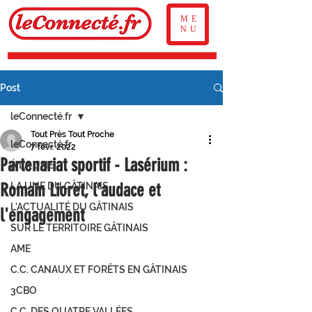
ME
NU
Post
leConnecté.fr
Tout Près Tout Proche
leConnecté.fr
7 févr. 2022
Partenariat sportif - Lasérium :
À LA UNE
Romain Lioret, l'audace et
LA UNE DU GÂTINAIS
L'ACTUALITÉ DU GÂTINAIS
l'engagement
SUR LE TERRITOIRE GÂTINAIS
AME
C.C. CANAUX ET FORÊTS EN GÂTINAIS
3CBO
C.C. DES QUATRE VALLÉES