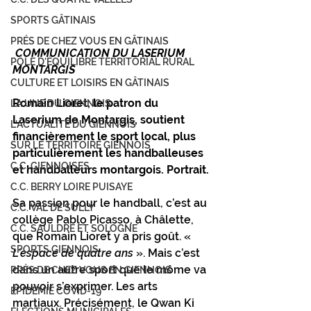
SPORTS GÂTINAIS
PRÉS DE CHEZ VOUS EN GÂTINAIS
 COMMUNICATION DU LASERIUM 
PÔLE D'ÉQUILIBRE TERRITORIAL RURAL
MONTARGIS
CULTURE ET LOISIRS EN GÂTINAIS
Romain Lioret, le patron du 
LA UNE DU GIENNOIS
Laserium de Montargis, soutient 
L'ACTUALITÉ DU GIENNOIS
financièrement le sport local, plus 
SUR LE TERRITOIRE GIENNOIS
particulièrement les handballeuses 
C.C. GIENNOISES
et handballeurs montargois. Portrait.
C.C. BERRY LOIRE PUISAYE
Sa passion pour le handball, c’est au 
C.C. VAL DE SULLY
collège Pablo Picasso, à Châlette, 
C.C. SAULDRE ET SOLOGNE
que Romain Lioret y a pris goût. « 
SPORTS GIENNOIS
L’espace de quatre ans
 ». Mais c’est 
dans un autre sport que le môme va 
PRÈS DE CHEZ VOUS EN GIENNOIS
pouvoir s’exprimer. Les arts 
ÉPIDÉMIE COVID-19
martiaux. Précisément, le Qwan Ki 