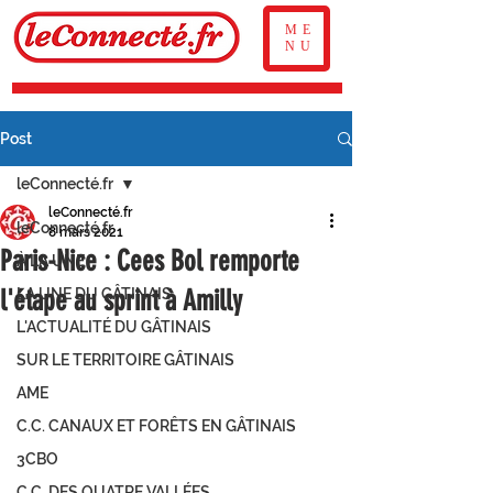
ME
NU
Post
leConnecté.fr
leConnecté.fr
leConnecté.fr
8 mars 2021
Paris-Nice : Cees Bol remporte
À LA UNE
l'étape au sprint à Amilly
LA UNE DU GÂTINAIS
L'ACTUALITÉ DU GÂTINAIS
SUR LE TERRITOIRE GÂTINAIS
AME
C.C. CANAUX ET FORÊTS EN GÂTINAIS
3CBO
C.C. DES QUATRE VALLÉES