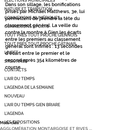
ÉLECTIONS MUNICIPALES
Dans son sillage, les bonifications 
NATURE ET TRANSITION
prises par Michael Matthews, 3e, lui 
CONNEXIONS NUMÉRIQUES
permettent de prendre la tête du 
classement général. La veille du 
CONNEXIONS SPORTS
contre la montre à Gien les écarts 
TOUT PRÈS TOUT PROCHE GIENNOIS
entre les premiers au classement 
TOUT PRÈS TOUT PROCHE GÂTINAIS
général sont infimes : 13 secondes 
LOIRET
d'écart entre le premier et le 
second après 354 kilomètres de 
S'ABONNER
course.
CONTACTS
L'AIR DU TEMPS
L'AGENDA DE LA SEMAINE
NOUVEAU
L'AIR DU TEMPS GIEN BRIARE
L'AGENDA
LES EXPOSITIONS
Mots-clés :
AGGLOMÉRATION MONTARGOISE ET RIVES DU LOING