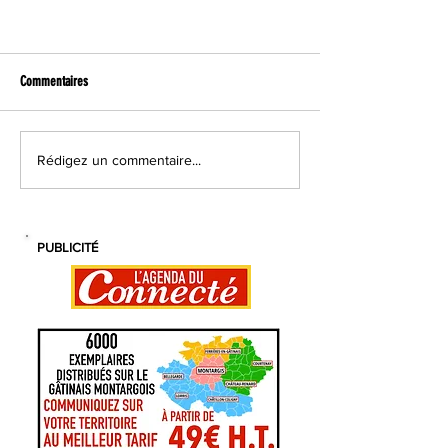
Commentaires
Rédigez un commentaire...
Paris-Nice à Gien : un contre la montre pour
PUBLICITÉ
faire le spectacle et peut-être faire la
différence...