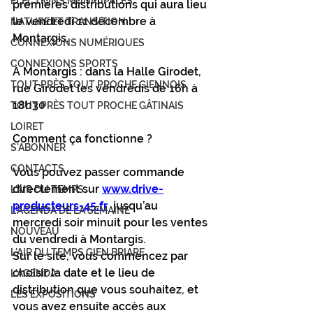
ÉLECTIONS MUNICIPALES
premières distributions qui aura lieu 
le vendredi 11 décembre à 
NATURE ET TRANSITION
Montargis.  
CONNEXIONS NUMÉRIQUES
CONNEXIONS SPORTS
À Montargis : dans la Halle Girodet, 
TOUT PRÈS TOUT PROCHE GIENNOIS
rue Girodet les vendredis de 16h à 
18h30 
TOUT PRÈS TOUT PROCHE GÂTINAIS
LOIRET
Comment ça fonctionne ? 
S'ABONNER
CONTACTS
Vous pouvez passer commande 
directement sur 
www.drive-
L'AIR DU TEMPS
producteurs-45.fr
 jusqu’au 
L'AGENDA DE LA SEMAINE
mercredi soir minuit pour les ventes 
NOUVEAU
du vendredi à Montargis. 
L'AIR DU TEMPS GIEN BRIARE
Sur le site, vous commencez par 
choisir la date et le lieu de 
L'AGENDA
distribution que vous souhaitez, et 
LES EXPOSITIONS
vous avez ensuite accès aux 