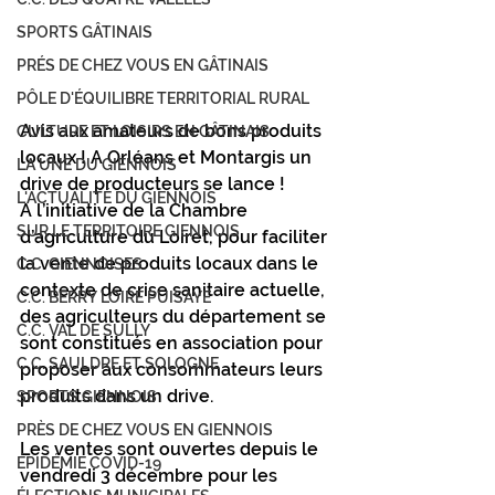
SPORTS GÂTINAIS
PRÉS DE CHEZ VOUS EN GÂTINAIS
PÔLE D'ÉQUILIBRE TERRITORIAL RURAL
Avis aux amateurs de bons produits 
CULTURE ET LOISIRS EN GÂTINAIS
locaux ! A Orléans et Montargis un 
LA UNE DU GIENNOIS
drive de producteurs se lance ! 
L'ACTUALITÉ DU GIENNOIS
A l’initiative de la Chambre 
SUR LE TERRITOIRE GIENNOIS
d’agriculture du Loiret, pour faciliter 
la vente de produits locaux dans le 
C.C. GIENNOISES
contexte de crise sanitaire actuelle, 
C.C. BERRY LOIRE PUISAYE
des agriculteurs du département se 
C.C. VAL DE SULLY
sont constitués en association pour 
C.C. SAULDRE ET SOLOGNE
proposer aux consommateurs leurs 
produits dans un drive.
SPORTS GIENNOIS
PRÈS DE CHEZ VOUS EN GIENNOIS
Les ventes sont ouvertes depuis le 
ÉPIDÉMIE COVID-19
vendredi 3 décembre pour les 