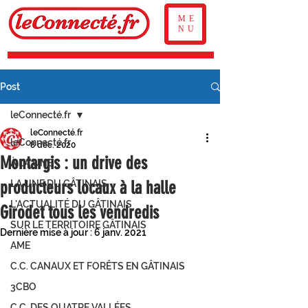
ME
NU
Post
leConnecté.fr
leConnecté.fr
leConnecté.fr
8 déc. 2020
Montargis : un drive des
À LA UNE
producteurs locaux à la halle
LA UNE DU GÂTINAIS
L'ACTUALITÉ DU GÂTINAIS
Girodet tous les vendredis
SUR LE TERRITOIRE GÂTINAIS
Dernière mise à jour :
6 janv. 2021
AME
C.C. CANAUX ET FORÊTS EN GÂTINAIS
3CBO
C.C. DES QUATRE VALLÉES