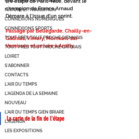
ÉLECTIONS MUNICIPALES
1re étape de Paris-Nice, devant le 
champion de France Arnaud 
NATURE ET TRANSITION
Démare à l'issue d'un sprint.
CONNEXIONS NUMÉRIQUES
CONNEXIONS SPORTS
Passage par Bellegarde, Chailly-en-
TOUT PRÈS TOUT PROCHE GIENNOIS
Gâtinais, Vimory, Mormant-sur-
Vernisson et arrivée à Amilly
TOUT PRÈS TOUT PROCHE GÂTINAIS
LOIRET
S'ABONNER
CONTACTS
L'AIR DU TEMPS
L'AGENDA DE LA SEMAINE
NOUVEAU
L'AIR DU TEMPS GIEN BRIARE
La carte de la fin de l'étape 
L'AGENDA
LES EXPOSITIONS