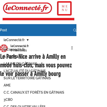
ME
NU
Post
leConnecté.fr
leConnecté.fr
leConnecté.fr
8 mars 2021
Le Paris-Nice arrive à Amilly en
À LA UNE
mode huis-clos, mais vous pouvez
LA UNE DU GÂTINAIS
L'ACTUALITÉ DU GÂTINAIS
le voir passer à Amilly bourg
SUR LE TERRITOIRE GÂTINAIS
AME
C.C. CANAUX ET FORÊTS EN GÂTINAIS
3CBO
C.C. DES QUATRE VALLÉES