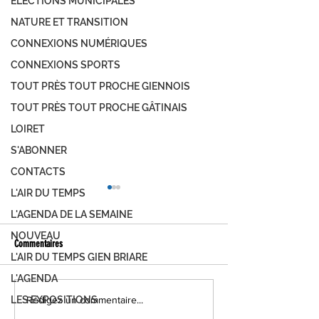
ÉLECTIONS MUNICIPALES
NATURE ET TRANSITION
CONNEXIONS NUMÉRIQUES
CONNEXIONS SPORTS
TOUT PRÈS TOUT PROCHE GIENNOIS
TOUT PRÈS TOUT PROCHE GÂTINAIS
LOIRET
S'ABONNER
CONTACTS
L'AIR DU TEMPS
L'AGENDA DE LA SEMAINE
NOUVEAU
Commentaires
L'AIR DU TEMPS GIEN BRIARE
L'AGENDA
Atelier Corinne Créations à "La
C'est parti à la Chauss
Rédigez un commentaire...
LES EXPOSITIONS
Chaussée fête Noël"
Noël !