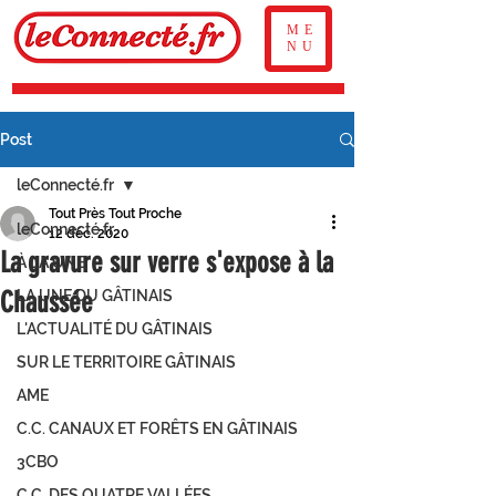
ME
NU
Post
leConnecté.fr
Tout Près Tout Proche
leConnecté.fr
12 déc. 2020
La gravure sur verre s'expose à la
À LA UNE
Chaussée
LA UNE DU GÂTINAIS
L'ACTUALITÉ DU GÂTINAIS
SUR LE TERRITOIRE GÂTINAIS
AME
C.C. CANAUX ET FORÊTS EN GÂTINAIS
3CBO
C.C. DES QUATRE VALLÉES