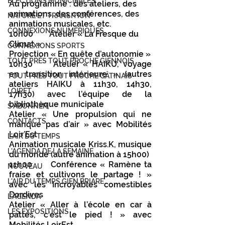
ÉLECTIONS MUNICIPALES
Au programme : des ateliers, des 
animations, des conférences, des 
NATURE ET TRANSITION
animations musicales, etc.
CONNEXIONS NUMÉRIQUES
10h00 	Atelier « La Fresque du 
Climat » 
CONNEXIONS SPORTS
Projection « En quête d’autonomie »
TOUT PRÈS TOUT PROCHE GIENNOIS
10h30 	Atelier « HAIKU, voyage 
en transition intérieure » (autres 
TOUT PRÈS TOUT PROCHE GÂTINAIS
ateliers HAIKU à 11h30, 14h30, 
LOIRET
17h30) avec l’équipe de la 
bibliothèque municipale
S'ABONNER
Atelier « Une propulsion qui ne 
CONTACTS
manque pas d’air » avec Mobilités 
Loir’Est
L'AIR DU TEMPS
Animation musicale Kriss.K, musique 
L'AGENDA DE LA SEMAINE
du monde (autre animation à 15h00)
11h00	Conférence « Ramène ta 
NOUVEAU
fraise et cultivons le partage ! » 
L'AIR DU TEMPS GIEN BRIARE
avec les Incroyables comestibles 
Dordives
L'AGENDA
Atelier « Aller à l’école en car à 
LES EXPOSITIONS
pattes, c’est le pied ! » avec 
Mobilités LoirEst