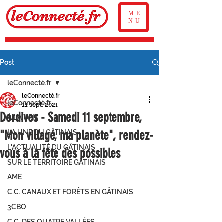
ME
NU
Post
leConnecté.fr
leConnecté.fr
leConnecté.fr
11 sept. 2021
Dordives - Samedi 11 septembre,
À LA UNE
"Mon village, ma planète", rendez-
LA UNE DU GÂTINAIS
L'ACTUALITÉ DU GÂTINAIS
vous à la fête des possibles
SUR LE TERRITOIRE GÂTINAIS
AME
C.C. CANAUX ET FORÊTS EN GÂTINAIS
3CBO
C.C. DES QUATRE VALLÉES