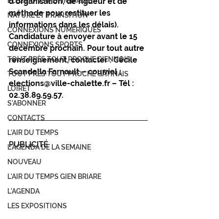
ÉLECTIONS MUNICIPALES
d’organisation, de rigueur et de 
méthode pour restituer les 
NATURE ET TRANSITION
informations dans les délais). 
CONNEXIONS NUMÉRIQUES
Candidature à envoyer avant le 15 
CONNEXIONS SPORTS
décembre prochain. Pour tout autre 
TOUT PRÈS TOUT PROCHE GIENNOIS
renseignement, contacter : Cécile 
Scandella Farnault – courriel : 
TOUT PRÈS TOUT PROCHE GÂTINAIS
elections@ville-chalette.fr
 – Tél : 
LOIRET
02.38.89.59.57.
S'ABONNER
CONTACTS
L'AIR DU TEMPS
PUBLICITÉ
L'AGENDA DE LA SEMAINE
NOUVEAU
L'AIR DU TEMPS GIEN BRIARE
L'AGENDA
LES EXPOSITIONS