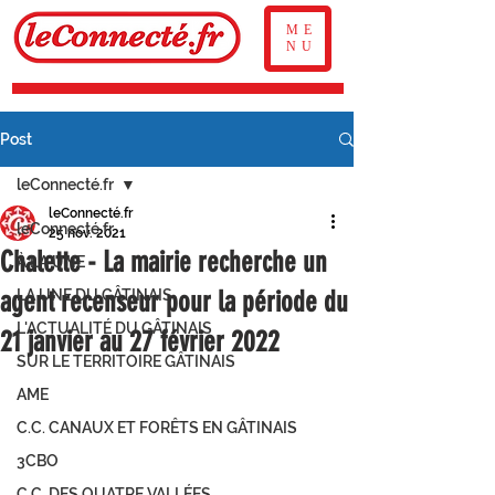
ME
NU
Post
leConnecté.fr
leConnecté.fr
leConnecté.fr
25 nov. 2021
Chalette - La mairie recherche un
À LA UNE
agent recenseur pour la période du
LA UNE DU GÂTINAIS
L'ACTUALITÉ DU GÂTINAIS
21 janvier au 27 février 2022
SUR LE TERRITOIRE GÂTINAIS
AME
C.C. CANAUX ET FORÊTS EN GÂTINAIS
3CBO
C.C. DES QUATRE VALLÉES