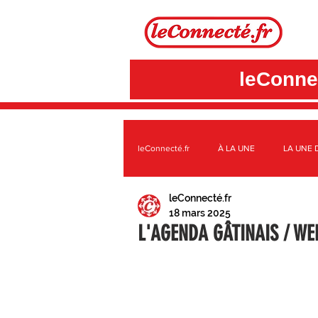
leConnec
leConnecté.fr
À LA UNE
LA UNE 
leConnecté.fr
SUR LE TERRITOIRE GÂTINAIS
A
18 mars 2025
L'AGENDA GÂTINAIS / WE
3CBO
C.C. DES QUATRE VALLÉE