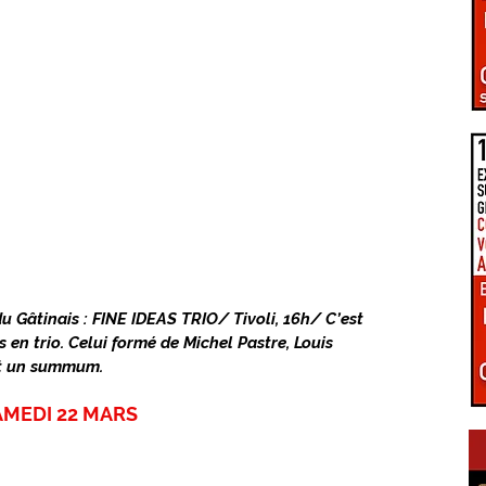
PÔLE D'ÉQUILIBRE TERRITORIAL RURAL
LA UNE DU GIENNOIS
LE TERRITOIRE GIENNOIS
C.C. GIENNOISES
 VAL DE SULLY
C.C. SAULDRE ET SOLOGNE
 Gâtinais : FINE IDEAS TRIO/ Tivoli, 16h/ C’est 
 en trio. Celui formé de Michel Pastre, Louis 
EZ VOUS EN GIENNOIS
ÉPIDÉMIE COVID-19
st un summum.
AMEDI 22 MARS
RE ET TRANSITION
CONNEXIONS NUMÉRIQUES