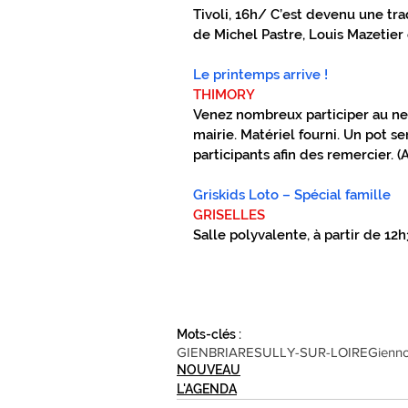
Tivoli, 16h/ C’est devenu une trad
de Michel Pastre, Louis Mazetie
Le printemps arrive !
THIMORY
Venez nombreux participer au ne
mairie. Matériel fourni. Un pot ser
participants afin des remercier. (
Griskids Loto – Spécial famille
GRISELLES
Salle polyvalente, à partir de 12h
Mots-clés :
GIEN
BRIARE
SULLY-SUR-LOIRE
Gienno
NOUVEAU
L'AGENDA