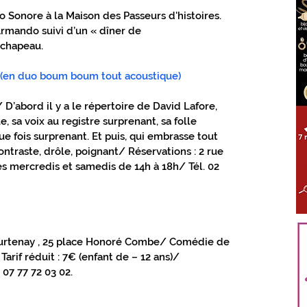
 Sonore à la Maison des Passeurs d'histoires. 
ÈS TOUT PROCHE GIENNOIS
rmando suivi d’un « dîner de 
 chapeau.
e (en duo boum boum tout acoustique) 
LOIRET
S'ABONNER
 D’abord il y a le répertoire de David Lafore, 
, sa voix au registre surprenant, sa folle 
ue fois surprenant. Et puis, qui embrasse tout 
contraste, drôle, poignant/ Réservations : 2 rue 
es mercredis et samedis de 14h à 18h/ Tél. 02 
Courtenay , 25 place Honoré Combe/ Comédie de 
Tarif réduit : 7€ (enfant de – 12 ans)/ 
07 77 72 03 02.