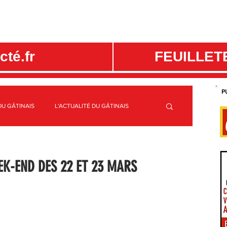
té.fr
FEUILLET
P
DU GÂTINAIS
L'ACTUALITÉ DU GÂTINAIS
ME
C.C. CANAUX ET FORÊTS EN GÂTINAIS
EK-END DES 22 ET 23 MARS
S
SPORTS GÂTINAIS