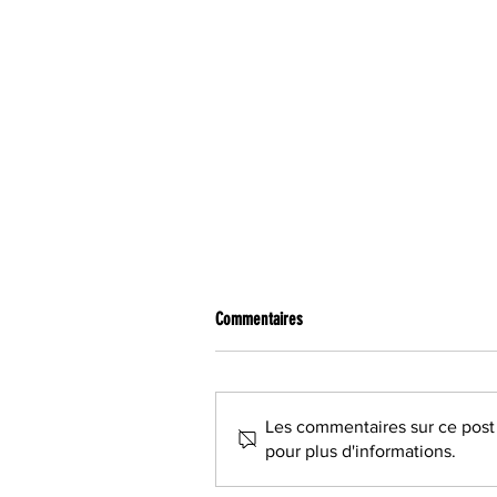
CONNEXIONS SPORTS
TOUT PR
TOUT PRÈS TOUT PROCHE GÂTINAIS
Commentaires
Les commentaires sur ce post 
pour plus d'informations.
FOIRE DE MONTARGIS, C'EST PARTI !