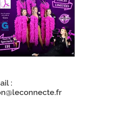
il :
on@leconnecte.fr