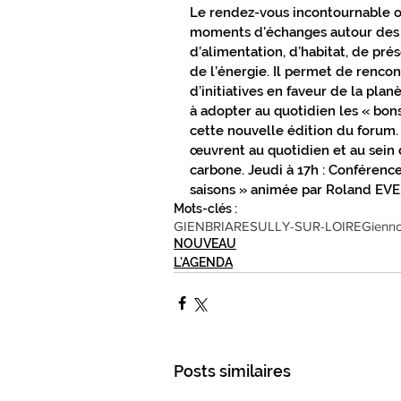
PRÉS DE CHEZ VOUS EN GÂTINAIS
Le rendez-vous incontournable où
moments d'échanges autour des
d’alimentation, d’habitat, de pr
de l’énergie. Il permet de rencon
CULTURE ET LOISIRS EN GÂTINAIS
d’initiatives en faveur de la planè
à adopter au quotidien les « bons 
cette nouvelle édition du forum.
L'ACTUALITÉ DU GIENNOIS
SUR 
œuvrent au quotidien et au sein d
carbone. Jeudi à 17h : Conférence 
saisons » animée par Roland EVE. 
Mots-clés :
C.C. BERRY LOIRE PUISAYE
C.C.
GIEN
BRIARE
SULLY-SUR-LOIRE
Gienno
NOUVEAU
L'AGENDA
SPORTS GIENNOIS
PRÈS DE CH
ÉLECTIONS MUNICIPALES
NATU
Posts similaires