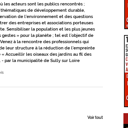
PÔLE D'ÉQUILIBRE TERRITORIAL RURAL
 les acteurs sont les publics rencontrés ; 
 thématiques de développement durable, 
éservation de l’environnement et des questions 
trer des entreprises et associations porteuses 
LA UNE DU GIENNOIS
te. Sensibiliser la population et les plus jeunes 
gestes » pour la planète ; tel est l’objectif de 
 Venez à la rencontre des professionnels qui 
LE TERRITOIRE GIENNOIS
C.C. GIENNOISES
e leur structure à la réduction de l’empreinte 
« Accueillir les oiseaux des jardins au fil des 
- par la municipalité de Sully sur Loire
 VAL DE SULLY
C.C. SAULDRE ET SOLOGNE
is
EZ VOUS EN GIENNOIS
ÉPIDÉMIE COVID-19
RE ET TRANSITION
CONNEXIONS NUMÉRIQUES
Voir tout