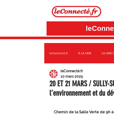
leConnec
leConnecté.fr
À LA UNE
LA UNE 
leConnecté.fr
SUR LE TERRITOIRE GÂTINAIS
A
10 mars 2025
20 ET 21 MARS / SULLY-S
l’environnement et du d
3CBO
C.C. DES QUATRE VALLÉE
Chemin de la Salle Verte de 9h à