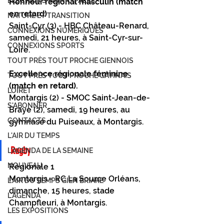
ÉLECTIONS MUNICIPALES
Honneur régional masculin (match 
en retard) 
NATURE ET TRANSITION
Saint-Cyr (3) - HBC Château-Renard, 
CONNEXIONS NUMÉRIQUES
samedi, 21 heures, à Saint-Cyr-sur-
CONNEXIONS SPORTS
Loire. 
TOUT PRÈS TOUT PROCHE GIENNOIS
Excellence régionale féminine 
TOUT PRÈS TOUT PROCHE GÂTINAIS
(match en retard). 
LOIRET
Montargis (2) - SMOC Saint-Jean-de-
S'ABONNER
Braye (2), samedi, 19 heures, au 
CONTACTS
gymnase du Puiseaux, à Montargis. 
L'AIR DU TEMPS
Rugby 
L'AGENDA DE LA SEMAINE
NOUVEAU
Régionale 1 
Montargis - RC La Source Orléans, 
L'AIR DU TEMPS GIEN BRIARE
dimanche, 15 heures, stade 
L'AGENDA
Champfleuri, à Montargis. 
LES EXPOSITIONS