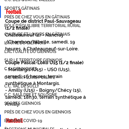
SPORTS GÂTINAIS
Football 
PRÉS DE CHEZ VOUS EN GÂTINAIS
Coupe de district Paul-Sauvageau 
PÔLE D'ÉQUILIBRE TERRITORIAL RURAL
(1/2 finale) 
CULTURE ET LOISIRS EN GÂTINAIS
Châteauneuf (2) - Nancray 
/Chambon/Nibelle, samedi, 19 
LA UNE DU GIENNOIS
heures, à Chateauneuf-sur-Loire. 
L'ACTUALITÉ DU GIENNOIS
SUR LE TERRITOIRE GIENNOIS
Coupe Pascal-Loko U15 (1/2 finale) 
C.C. GIENNOISES
- Montargis (U15) - USO (U15), 
samedi, 16 heures, terrain 
C.C. BERRY LOIRE PUISAYE
synthétique à Montargis. 
C.C. VAL DE SULLY
- Amilly (U15) - Boigny/Chécy (15), 
C.C. SAULDRE ET SOLOGNE
samedi, 18h30, terrain synthétique à 
SPORTS GIENNOIS
Amilly. 
PRÈS DE CHEZ VOUS EN GIENNOIS
Handball 
ÉPIDÉMIE COVID-19