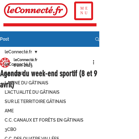
ME
NU
Post
leConnecté.fr
leConnecté.fr
leConnecté.fr
8 avr. 2023
Agenda du week-end sportif (8 et 9
À LA UNE
avril)
LA UNE DU GÂTINAIS
L'ACTUALITÉ DU GÂTINAIS
SUR LE TERRITOIRE GÂTINAIS
AME
C.C. CANAUX ET FORÊTS EN GÂTINAIS
3CBO
C.C. DES QUATRE VALLÉES