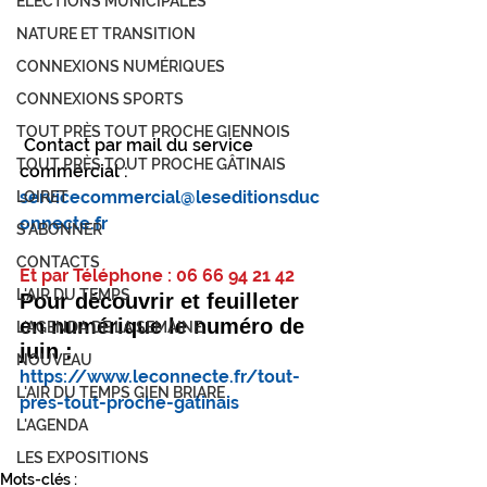
ÉLECTIONS MUNICIPALES
NATURE ET TRANSITION
CONNEXIONS NUMÉRIQUES
CONNEXIONS SPORTS
TOUT PRÈS TOUT PROCHE GIENNOIS
 Contact par mail du service 
TOUT PRÈS TOUT PROCHE GÂTINAIS
commercial :
servicecommercial@leseditionsduc
LOIRET
onnecte.fr
S'ABONNER
CONTACTS
Et par Téléphone : 06 66 94 21 42
L'AIR DU TEMPS
Pour découvrir et feuilleter 
en numérique le numéro de 
L'AGENDA DE LA SEMAINE
juin :
NOUVEAU
https://www.leconnecte.fr/tout-
L'AIR DU TEMPS GIEN BRIARE
pres-tout-proche-gatinais
L'AGENDA
LES EXPOSITIONS
Mots-clés :