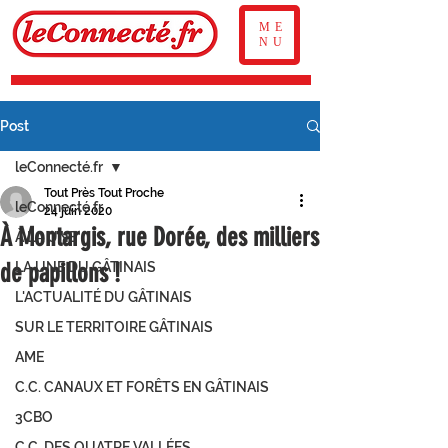
ME
NU
Post
leConnecté.fr
Tout Près Tout Proche
leConnecté.fr
24 juin 2020
À Montargis, rue Dorée, des milliers
À LA UNE
de papillons !
LA UNE DU GÂTINAIS
L'ACTUALITÉ DU GÂTINAIS
SUR LE TERRITOIRE GÂTINAIS
AME
C.C. CANAUX ET FORÊTS EN GÂTINAIS
3CBO
C.C. DES QUATRE VALLÉES