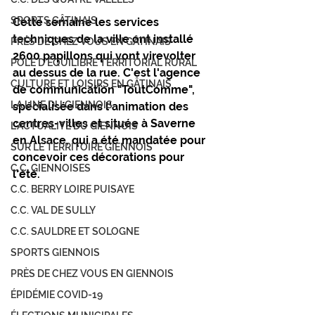
SPORTS GÂTINAIS
Cette semaine les services 
techniques de la ville ont installé 
PRÉS DE CHEZ VOUS EN GÂTINAIS
2600 papillons qui vont virevolter 
PÔLE D'ÉQUILIBRE TERRITORIAL RURAL
au dessus de la rue. C'est l'agence 
CULTURE ET LOISIRS EN GÂTINAIS
de communication "ToutComme", 
LA UNE DU GIENNOIS
spécialisée dans l'animation des 
centres-villes et située à Saverne 
L'ACTUALITÉ DU GIENNOIS
en Alsace, qui a été mandatée pour 
SUR LE TERRITOIRE GIENNOIS
concevoir ces décorations pour 
C.C. GIENNOISES
l'été.
C.C. BERRY LOIRE PUISAYE
C.C. VAL DE SULLY
C.C. SAULDRE ET SOLOGNE
SPORTS GIENNOIS
PRÈS DE CHEZ VOUS EN GIENNOIS
ÉPIDÉMIE COVID-19