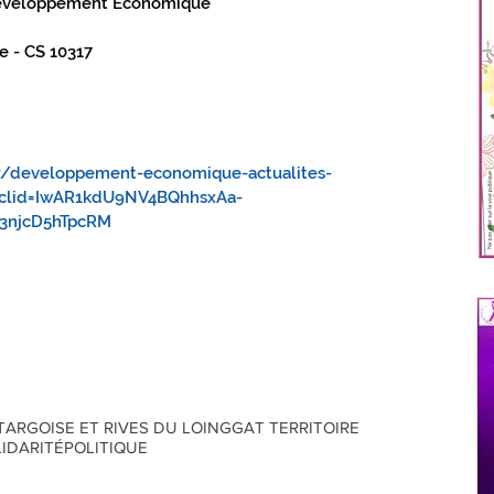
Développement Economique
e - CS 10317
fr/developpement-economique-actualites-
fbclid=IwAR1kdU9NV4BQhhsxAa-
3njcD5hTpcRM
RGOISE ET RIVES DU LOING
GAT TERRITOIRE
IDARITÉ
POLITIQUE