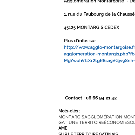
Agglomération Montargoise  - 
1, rue du Faubourg de la Chaussé
45125 MONTARGIS CEDEX
Plus d'infos sur :
http://www.agglo-montargoise.
agglomeration-montargis.php?
MgYwohVI1Xr2tgR8sa9VGjv98nh-
Contact : 06 66 94 21 42
Mots-clés :
MONTARGIS
AGGLOMÉRATION MONTA
GAT UNE TERRITOIRE
ÉCONOMIE
SOL
AME
SUR LE TERRITOIRE GÂTINAIS