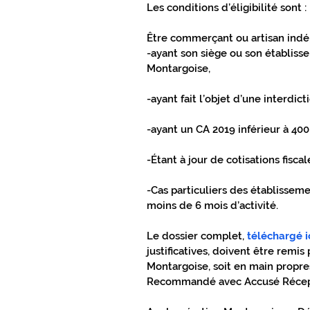
Les conditions d’éligibilité sont :
CONNEXIONS SPORTS
TOUT PR
Être commerçant ou artisan indé
-ayant son siège ou son établisse
Montargoise,
TOUT PRÈS TOUT PROCHE GÂTINAIS
-ayant fait l’objet d’une interdic
-ayant un CA 2019 inférieur à 40
-Étant à jour de cotisations fisca
-Cas particuliers des établissem
moins de 6 mois d’activité.
Le dossier complet, 
téléchargé i
justificatives, doivent être remi
Montargoise, soit en main propres
Recommandé avec Accusé Réceptio