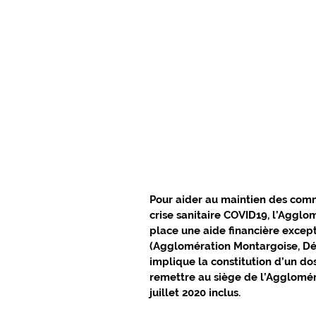
PRÉS DE CHEZ VOUS EN GÂTINAIS
CULTURE ET LOISIRS EN GÂTINAIS
L'ACTUALITÉ DU GIENNOIS
SUR 
C.C. BERRY LOIRE PUISAYE
C.C.
Pour aider au maintien des comme
crise sanitaire COVID19, l’Aggl
SPORTS GIENNOIS
PRÈS DE CH
place une aide financière excepti
(Agglomération Montargoise, Dé
implique la constitution d’un do
remettre au siège de l’Aggloméra
ÉLECTIONS MUNICIPALES
NATU
juillet 2020 inclus.