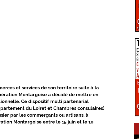
PÔLE D'ÉQUILIBRE TERRITORIAL RURAL
LA UNE DU GIENNOIS
LE TERRITOIRE GIENNOIS
C.C. GIENNOISES
 VAL DE SULLY
C.C. SAULDRE ET SOLOGNE
rces et services de son territoire suite à la 
omération Montargoise a décidé de mettre en 
EZ VOUS EN GIENNOIS
ÉPIDÉMIE COVID-19
onnelle. Ce dispositif multi partenarial 
partement du Loiret et Chambres consulaires) 
ssier par les commerçants ou artisans, à 
tion Montargoise entre le 15 juin et le 10 
RE ET TRANSITION
CONNEXIONS NUMÉRIQUES