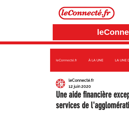
leConnec
leConnecté.fr
À LA UNE
LA UNE 
leConnecté.fr
SUR LE TERRITOIRE GÂTINAIS
A
12 juin 2020
Une aide financière exce
services de l'agglomérat
3CBO
C.C. DES QUATRE VALLÉE