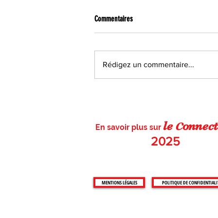
Commentaires
Rédigez un commentaire...
À Solterre, rendez-vous à la brocante
pour retrouver le plaisir de chiner
c
le
on
nect
En savoir plus sur
2025
MENTIONS LÉGALES
POLITIQUE DE CONFIDENTIALI