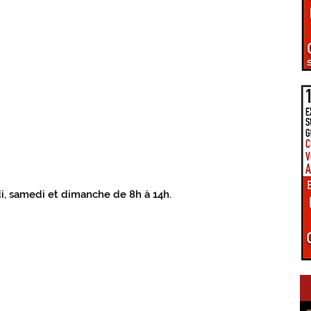
PÔLE D'ÉQUILIBRE TERRITORIAL RURAL
LA UNE DU GIENNOIS
LE TERRITOIRE GIENNOIS
C.C. GIENNOISES
 VAL DE SULLY
C.C. SAULDRE ET SOLOGNE
di, samedi et dimanche de 8h à 14h.
EZ VOUS EN GIENNOIS
ÉPIDÉMIE COVID-19
RE ET TRANSITION
CONNEXIONS NUMÉRIQUES