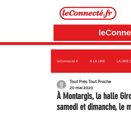
leConnec
leConnecté.fr
À LA UNE
LA UNE 
Tout Près Tout Proche
SUR LE TERRITOIRE GÂTINAIS
A
20 mai 2020
À Montargis, la halle Gir
samedi et dimanche, le m
3CBO
C.C. DES QUATRE VALLÉE