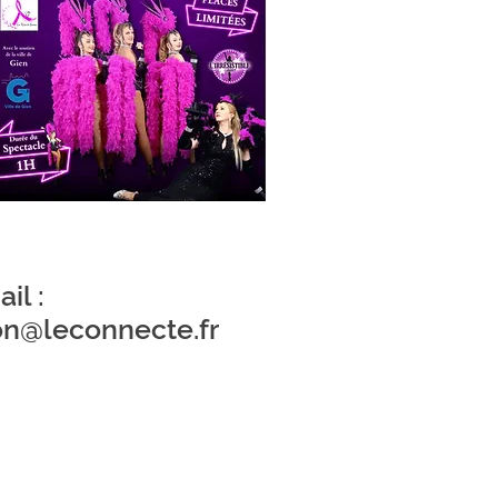
il :
on@leconnecte.fr