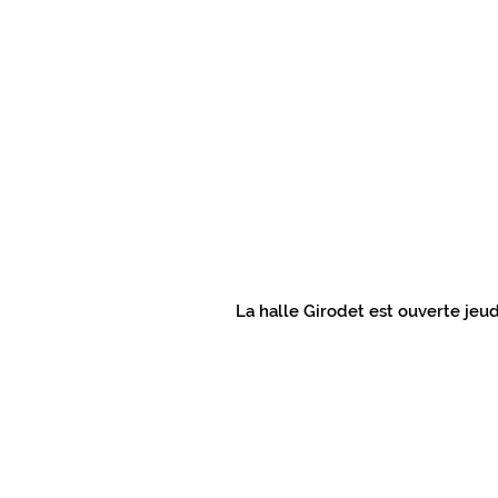
PRÉS DE CHEZ VOUS EN GÂTINAIS
CULTURE ET LOISIRS EN GÂTINAIS
L'ACTUALITÉ DU GIENNOIS
SUR 
C.C. BERRY LOIRE PUISAYE
C.C.
La halle Girodet est ouverte jeu
SPORTS GIENNOIS
PRÈS DE CH
ÉLECTIONS MUNICIPALES
NATU