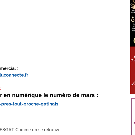
ÈS TOUT PROCHE GIENNOIS
LOIRET
S'ABONNER
mercial :
uconnecte.fr
2
ter en numérique le numéro de mars :
-pres-tout-proche-gatinais
ES
GAT Comme on se retrouve