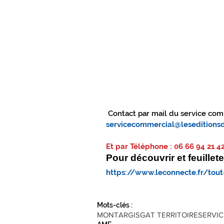
CONNEXIONS SPORTS
TOUT PR
TOUT PRÈS TOUT PROCHE GÂTINAIS
 Contact par mail du service com
servicecommercial@leseditionsd
Et par Téléphone : 06 66 94 21 4
Pour découvrir et feuille
https://www.leconnecte.fr/tout
Mots-clés :
MONTARGIS
GAT TERRITOIRE
SERVIC