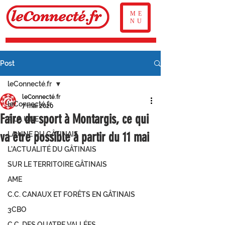
ME
NU
Post
leConnecté.fr
leConnecté.fr
leConnecté.fr
7 mai 2020
Faire du sport à Montargis, ce qui
À LA UNE
va être possible à partir du 11 mai
LA UNE DU GÂTINAIS
L'ACTUALITÉ DU GÂTINAIS
SUR LE TERRITOIRE GÂTINAIS
AME
C.C. CANAUX ET FORÊTS EN GÂTINAIS
3CBO
C.C. DES QUATRE VALLÉES