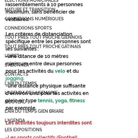
ÉLECTIONS MUNICIPALES
rassemblements à 10 personnes 
NATURE ET TRANSITION
maximum, sans bénéficier de 
CONNEXIONS NUMÉRIQUES
vestiaires.
CONNEXIONS SPORTS
Les critères de distanciation 
TOUT PRÈS TOUT PROCHE GIENNOIS
spécifique entre les personnes sont 
TOUT PRÈS TOUT PROCHE GÂTINAIS
les suivantes :
LOIRET
-une ditance de 10 mètres 
minimum entre deux personnes 
S'ABONNER
pour les activités du 
velo
 et du 
CONTACTS
jogging.
L'AIR DU TEMPS
-une distance physique suffisante 
L'AGENDA DE LA SEMAINE
d'environ 4m2 pour les activités en 
plein air type 
tennis
, 
yoga, fitness
NOUVEAU
par exemple.
L'AIR DU TEMPS GIEN BRIARE
L'AGENDA
Les activités toujours interdites sont 
LES EXPOSITIONS
:
-Les sports collectifs (Football, 