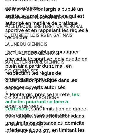
SPORTS GÂTINAIS
Le maire de Montargis a publié un 
arrêté le 7 mai précisant ce qui est 
PRÉS DE CHEZ VOUS EN GÂTINAIS
autorisé en matière de pratique 
PÔLE D'ÉQUILIBRE TERRITORIAL RURAL
sportive et en rappelant les règles à 
CULTURE ET LOISIRS EN GÂTINAIS
respecter.
LA UNE DU GIENNOIS
Il est donc possible de pratiquer 
L'ACTUALITÉ DU GIENNOIS
une activité sportive individuelle en 
SUR LE TERRITOIRE GIENNOIS
plein air à partir du 11 mai, en 
C.C. GIENNOISES
respectant les règles de 
C.C. BERRY LOIRE PUISAYE
distanciation physique dans les 
espaces ouverts autorisés.
C.C. VAL DE SULLY
À Montargis, précise l'arrêté, 
les 
C.C. SAULDRE ET SOLOGNE
activités pourront se faire à 
SPORTS GIENNOIS
l'extérieur
,
 sans limitation de durée 
PRÈS DE CHEZ VOUS EN GIENNOIS
de pratique, sans attestation, dans 
une limite de distance du domicile 
ÉPIDÉMIE COVID-19
inférieure à 100 km, en limitant les 