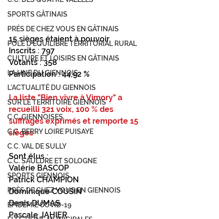
SPORTS GÂTINAIS
PRÉS DE CHEZ VOUS EN GÂTINAIS
15 sièges étaient à pouvoir.
PÔLE D'ÉQUILIBRE TERRITORIAL RURAL
Inscrits : 797
CULTURE ET LOISIRS EN GÂTINAIS
Votants : 358
LA UNE DU GIENNOIS
Participation : 44,92 %
L'ACTUALITÉ DU GIENNOIS
La liste "Bien vivre à Vimory" a 
SUR LE TERRITOIRE GIENNOIS
recueilli 321 voix, 100 % des 
C.C. GIENNOISES
suffrages exprimés et remporte 15 
C.C. BERRY LOIRE PUISAYE
sièges
C.C. VAL DE SULLY
Sont élus :
C.C. SAULDRE ET SOLOGNE
Valérie BASCOP
SPORTS GIENNOIS
Patrick CHAMPION
PRÈS DE CHEZ VOUS EN GIENNOIS
Dominique COUSIN
Denis DUMAS
ÉPIDÉMIE COVID-19
Pascale JAHIER