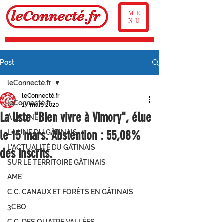
ME
NU
Post
leConnecté.fr
leConnecté.fr
leConnecté.fr
17 mars 2020
La liste "Bien vivre à Vimory", élue
À LA UNE
le 15 mars. Abstention : 55,08%
LA UNE DU GÂTINAIS
L'ACTUALITÉ DU GÂTINAIS
des inscrits.
SUR LE TERRITOIRE GÂTINAIS
AME
C.C. CANAUX ET FORÊTS EN GÂTINAIS
3CBO
C.C. DES QUATRE VALLÉES