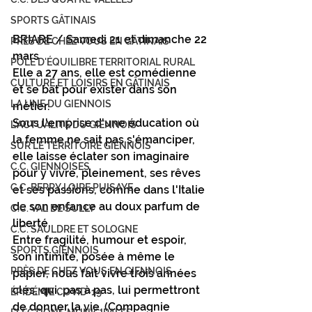
SPORTS GÂTINAIS
BRIARE / Samedi 21 et dimanche 22 
PRÉS DE CHEZ VOUS EN GÂTINAIS
mars
PÔLE D'ÉQUILIBRE TERRITORIAL RURAL
Elle a 27 ans, elle est comédienne 
CULTURE ET LOISIRS EN GÂTINAIS
et se bat pour exister dans son 
LA UNE DU GIENNOIS
métier.
Sous l'emprise d'une éducation où 
L'ACTUALITÉ DU GIENNOIS
la femme ne sait pas s'émanciper, 
SUR LE TERRITOIRE GIENNOIS
elle laisse éclater son imaginaire 
C.C. GIENNOISES
pour y vivre, pleinement, ses rêves 
C.C. BERRY LOIRE PUISAYE
et ses passions, comme dans l'Italie 
de son enfance au doux parfum de 
C.C. VAL DE SULLY
liberté.
C.C. SAULDRE ET SOLOGNE
Entre fragilité, humour et espoir, 
SPORTS GIENNOIS
son intimité, posée à même le 
PRÈS DE CHEZ VOUS EN GIENNOIS
papier, nous fait vivre trois années 
clés, qui, pas à pas, lui permettront 
ÉPIDÉMIE COVID-19
de donner la vie. (Compagnie 