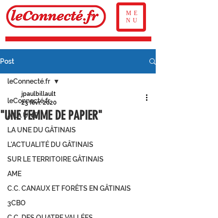
ME
NU
Post
leConnecté.fr
jpaulbillault
leConnecté.fr
23 févr. 2020
"UNE FEMME DE PAPIER"
À LA UNE
LA UNE DU GÂTINAIS
L'ACTUALITÉ DU GÂTINAIS
SUR LE TERRITOIRE GÂTINAIS
AME
C.C. CANAUX ET FORÊTS EN GÂTINAIS
3CBO
C.C. DES QUATRE VALLÉES