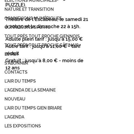
ÉLECTIONS MUNICIPALES
PUZZLE).
NATURE ET TRANSITION
CONNEXIONS NUMÉRIQUES
Théâtre de l'Escabeau; le samedi 21 
à 20h30 et le dimanche 22 à 15h.
CONNEXIONS SPORTS
TOUT PRÈS TOUT PROCHE GIENNOIS
Adulte plein tarif : jusqu'à 15,00 €
TOUT PRÈS TOUT PROCHE GÂTINAIS
Autre tarif : jusqu'à 11,00 € - tarif 
réduit
LOIRET
Gratuit : jusqu'à 8,00 € - moins de 
S'ABONNER
12 ans
CONTACTS
L'AIR DU TEMPS
L'AGENDA DE LA SEMAINE
NOUVEAU
L'AIR DU TEMPS GIEN BRIARE
L'AGENDA
LES EXPOSITIONS