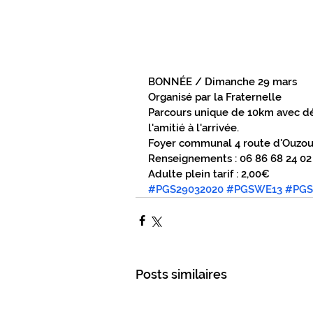
PRÉS DE CHEZ VOUS EN GÂTINAIS
CULTURE ET LOISIRS EN GÂTINAIS
BONNÉE / Dimanche 29 mars
Organisé par la Fraternelle
Parcours unique de 10km avec dép
L'ACTUALITÉ DU GIENNOIS
SUR 
l'amitié à l'arrivée.
Foyer communal 4 route d'Ouzou
Renseignements : 06 86 68 24 02
C.C. BERRY LOIRE PUISAYE
C.C.
Adulte plein tarif : 2,00€
#PGS29032020
#PGSWE13
#PGS
SPORTS GIENNOIS
PRÈS DE CH
Posts similaires
ÉLECTIONS MUNICIPALES
NATU