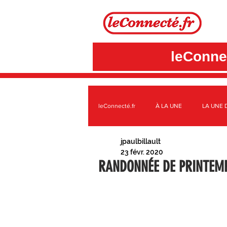
leConnec
leConnecté.fr
À LA UNE
LA UNE 
jpaulbillault
SUR LE TERRITOIRE GÂTINAIS
A
23 févr. 2020
RANDONNÉE DE PRINTEM
3CBO
C.C. DES QUATRE VALLÉE