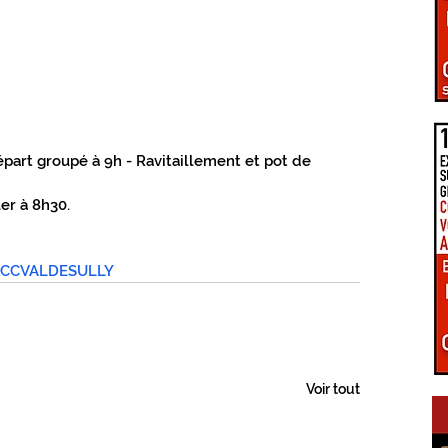
PÔLE D'ÉQUILIBRE TERRITORIAL RURAL
LA UNE DU GIENNOIS
art groupé à 9h - Ravitaillement et pot de 
LE TERRITOIRE GIENNOIS
C.C. GIENNOISES
er à 8h30.
 VAL DE SULLY
C.C. SAULDRE ET SOLOGNE
CCVALDESULLY
EZ VOUS EN GIENNOIS
ÉPIDÉMIE COVID-19
Voir tout
RE ET TRANSITION
CONNEXIONS NUMÉRIQUES