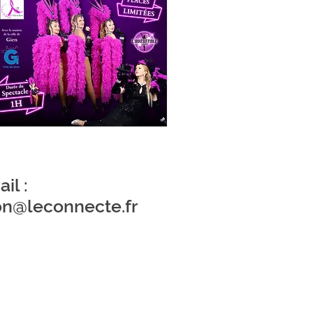
il :
on@leconnecte.fr