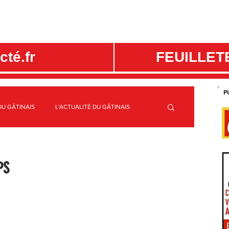
té.fr
FEUILLET
P
DU GÂTINAIS
L'ACTUALITÉ DU GÂTINAIS
ME
C.C. CANAUX ET FORÊTS EN GÂTINAIS
PS
S
SPORTS GÂTINAIS