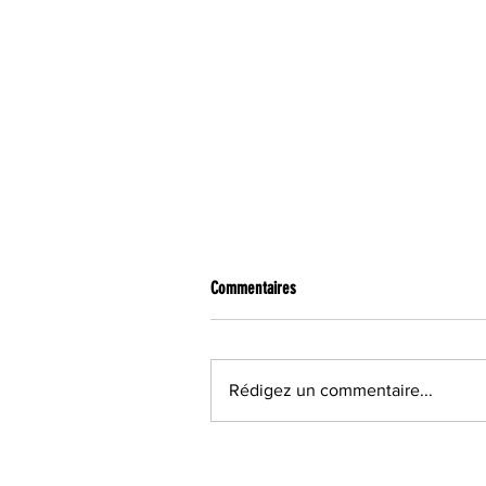
CONNEXIONS SPORTS
TOUT PR
TOUT PRÈS TOUT PROCHE GÂTINAIS
UN PRINTEMPS RÊVÉ, DEPUIS LE 17 MAR
Commentaires
2020 ?
Ça fait maintenant cinq ans
que, pour beaucoup d’entre
Rédigez un commentaire...
nous, d’une manière souvent
inconsciente, le printemps
commence le 17 mars. En
2020, à cette date précise du