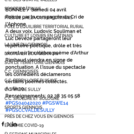
SPORTS GÂTINAIS
BONNÉE / Samedi 04 avril
Poésie par la compagnie du Cri de 
PRÉS DE CHEZ VOUS EN GÂTINAIS
l'Aphone
PÔLE D'ÉQUILIBRE TERRITORIAL RURAL
A deux voix, Ludovic Souliman et 
CULTURE ET LOISIRS EN GÂTINAIS
Luc Devèze partageront leur 
LA UNE DU GIENNOIS
répertoire poétique, drôle et très 
vivant où le célèbre poème d’Arthur 
L'ACTUALITÉ DU GIENNOIS
Rimbaud viendra en signe de 
SUR LE TERRITOIRE GIENNOIS
ponctuation. A l’issue du spectacle 
C.C. GIENNOISES
les comédiens déclamerons 
C.C. BERRY LOIRE PUISAYE
certains poèmes collectés.
A 16h30.
C.C. VAL DE SULLY
Renseignements: 02 38 35 05 58
C.C. SAULDRE ET SOLOGNE
#PGS04042020
#PGSWE14
SPORTS GIENNOIS
#PGSCCVALDESULLY
PRÈS DE CHEZ VOUS EN GIENNOIS
ÉPIDÉMIE COVID-19