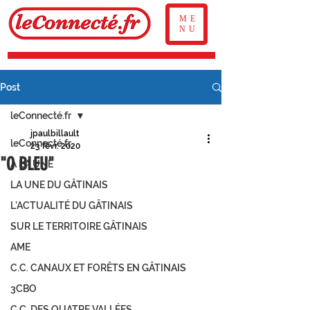
ME
NU
Post
leConnecté.fr
jpaulbillault
leConnecté.fr
23 févr. 2020
"O BLEU"
À LA UNE
LA UNE DU GÂTINAIS
L'ACTUALITÉ DU GÂTINAIS
SUR LE TERRITOIRE GÂTINAIS
AME
C.C. CANAUX ET FORÊTS EN GÂTINAIS
3CBO
C.C. DES QUATRE VALLÉES