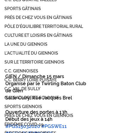
SPORTS GÂTINAIS
PRÉS DE CHEZ VOUS EN GÂTINAIS
PÔLE D'ÉQUILIBRE TERRITORIAL RURAL
CULTURE ET LOISIRS EN GÂTINAIS
LA UNE DU GIENNOIS
L'ACTUALITÉ DU GIENNOIS
SUR LE TERRITOIRE GIENNOIS
C.C. GIENNOISES
GIEN / Dimanche 15 mars
C.C. BERRY LOIRE PUISAYE
Organisé par le Twirling Baton Club 
C.C. VAL DE SULLY
de Gien
Salle Cuiry, Rue Jacques Brel
C.C. SAULDRE ET SOLOGNE
SPORTS GIENNOIS
Ouverture des portes à 13h
PRÈS DE CHEZ VOUS EN GIENNOIS
Début des jeux à 14h
ÉPIDÉMIE COVID-19
#PGS15032020
#PGSWE11