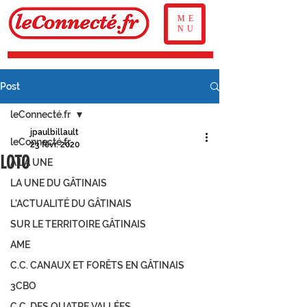
ME
NU
Post
leConnecté.fr
jpaulbillault
leConnecté.fr
23 févr. 2020
LOTO
À LA UNE
LA UNE DU GÂTINAIS
L'ACTUALITÉ DU GÂTINAIS
SUR LE TERRITOIRE GÂTINAIS
AME
C.C. CANAUX ET FORÊTS EN GÂTINAIS
3CBO
C.C. DES QUATRE VALLÉES