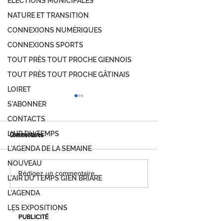
ÉLECTIONS MUNICIPALES
NATURE ET TRANSITION
CONNEXIONS NUMÉRIQUES
CONNEXIONS SPORTS
TOUT PRÈS TOUT PROCHE GIENNOIS
TOUT PRÈS TOUT PROCHE GÂTINAIS
LOIRET
S'ABONNER
CONTACTS
L'AIR DU TEMPS
Commentaires
L'AGENDA DE LA SEMAINE
NOUVEAU
FOIRE DE MONTARGIS, C'EST PARTI !
MONTARGIS, LES JOUR
Rédigez un commentaire...
L'AIR DU TEMPS GIEN BRIARE
DEMANDEZ LE PROGRAMME...
DÉVELOPPEMENT DURAB
L'AGENDA
PROGRAMME
LES EXPOSITIONS
PUBLICITÉ