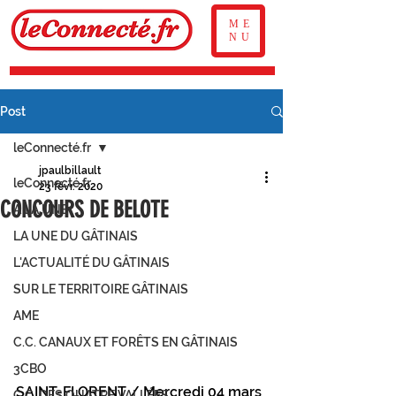
ME
NU
Post
leConnecté.fr
jpaulbillault
leConnecté.fr
23 févr. 2020
CONCOURS DE BELOTE
À LA UNE
LA UNE DU GÂTINAIS
L'ACTUALITÉ DU GÂTINAIS
SUR LE TERRITOIRE GÂTINAIS
AME
C.C. CANAUX ET FORÊTS EN GÂTINAIS
3CBO
SAINT-FLORENT / Mercredi 04 mars
C.C. DES QUATRE VALLÉES