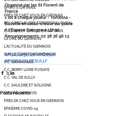
Organisé par les St Florent de 
SPORTS GÂTINAIS
France
PRÉS DE CHEZ VOUS EN GÂTINAIS
1 lot à chaque joueur - Tombola - 
PÔLE D'ÉQUILIBRE TERRITORIAL RURAL
Buvette et casse-croûte sur place
A l'Espace Sologne à 13h30
CULTURE ET LOISIRS EN GÂTINAIS
Renseignements: 02 38 36 96 13
LA UNE DU GIENNOIS
L'ACTUALITÉ DU GIENNOIS
SUR LE TERRITOIRE GIENNOIS
#PGS04032020
#PGSS10
#PGSCCVALDESULLY
C.C. GIENNOISES
C.C. BERRY LOIRE PUISAYE
C.C. VAL DE SULLY
C.C. SAULDRE ET SOLOGNE
Posts récents
SPORTS GIENNOIS
PRÈS DE CHEZ VOUS EN GIENNOIS
ÉPIDÉMIE COVID-19