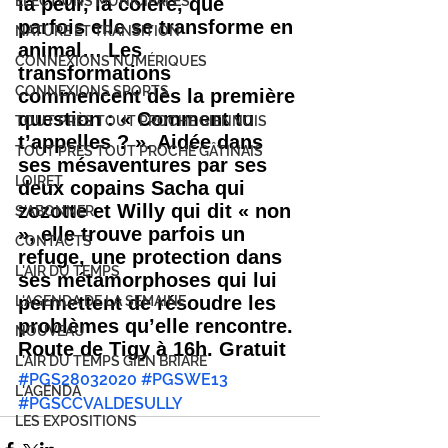
la peur, la colère, que 
ÉLECTIONS MUNICIPALES
parfois elle se transforme en 
NATURE ET TRANSITION
animal… Les 
CONNEXIONS NUMÉRIQUES
transformations 
CONNEXIONS SPORTS
commencent dès la première 
question : « Comment tu 
TOUT PRÈS TOUT PROCHE GIENNOIS
t’appelles ? ». Aidée dans 
TOUT PRÈS TOUT PROCHE GÂTINAIS
ses mésaventures par ses 
LOIRET
deux copains Sacha qui 
zozotte et Willy qui dit « non 
S'ABONNER
», elle trouve parfois un 
CONTACTS
refuge, une protection dans 
L'AIR DU TEMPS
ses métamorphoses qui lui 
permettent de résoudre les 
L'AGENDA DE LA SEMAINE
problèmes qu’elle rencontre.
NOUVEAU
Route de Tigy à 16h. Gratuit
L'AIR DU TEMPS GIEN BRIARE
#PGS28032020
#PGSWE13
L'AGENDA
#PGSCCVALDESULLY
LES EXPOSITIONS