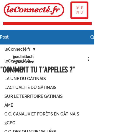
ME
NU
Post
leConnecté.fr
jpaulbillault
leConnecté.fr
23 févr. 2020
"COMMENT TU T’APPELLES ?"
À LA UNE
LA UNE DU GÂTINAIS
L'ACTUALITÉ DU GÂTINAIS
SUR LE TERRITOIRE GÂTINAIS
AME
C.C. CANAUX ET FORÊTS EN GÂTINAIS
3CBO
C.C. DES QUATRE VALLÉES