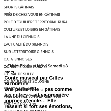
SPORTS GÂTINAIS
PRÉS DE CHEZ VOUS EN GÂTINAIS
PÔLE D'ÉQUILIBRE TERRITORIAL RURAL
CULTURE ET LOISIRS EN GÂTINAIS
LA UNE DU GIENNOIS
L'ACTUALITÉ DU GIENNOIS
SUR LE TERRITOIRE GIENNOIS
C.C. GIENNOISES
NEUVY-EN-SULLIAS / Samedi 28 
C.C. BERRY LOIRE PUISAYE
mars
C.C. VAL DE SULLY
Conte musical par Gilles 
C.C. SAULDRE ET SOLOGNE
Bizouerne
Une petite fille « pas comme 
SPORTS GIENNOIS
les autres » vit sa première 
PRÈS DE CHEZ VOUS EN GIENNOIS
journée d’école… Elle 
ÉPIDÉMIE COVID-19
ressent si fort ses émotions, 