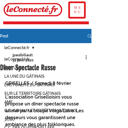
ME
NU
Post
leConnecté.fr
jpaulbillault
leConnecté.fr
31 janv. 2020
Dîner Spectacle Russe
À LA UNE
LA UNE DU GÂTINAIS
GRISELLES / Samedi 8 février
L'ACTUALITÉ DU GÂTINAIS
SUR LE TERRITOIRE GÂTINAIS
L'association Griselloisirs vous 
AME
propose un dîner spectacle russe 
animé par la troupe Volga Loire. Les 
C.C. CANAUX ET FORÊTS EN GÂTINAIS
danseurs vous garantissent une 
3CBO
ambiance des plus folkloriques.
C.C. DES QUATRE VALLÉES