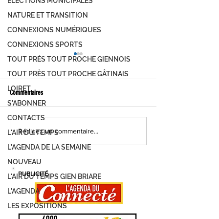
ÉLECTIONS MUNICIPALES
NATURE ET TRANSITION
CONNEXIONS NUMÉRIQUES
CONNEXIONS SPORTS
TOUT PRÈS TOUT PROCHE GIENNOIS
TOUT PRÈS TOUT PROCHE GÂTINAIS
LOIRET
Commentaires
S'ABONNER
CONTACTS
FOIRE DE MONTARGIS, C'EST PARTI !
MONTARGIS, LES JOUR
Rédigez un commentaire...
L'AIR DU TEMPS
DEMANDEZ LE PROGRAMME...
DÉVELOPPEMENT DURAB
L'AGENDA DE LA SEMAINE
PROGRAMME
NOUVEAU
PUBLICITÉ
L'AIR DU TEMPS GIEN BRIARE
L'AGENDA
LES EXPOSITIONS