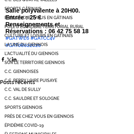
SPORTS GÂTINAIS
Salle polyvalente à 20H00. 
Entrée : 25 €
PRÉS DE CHEZ VOUS EN GÂTINAIS
Renseignements et 
PÔLE D'ÉQUILIBRE TERRITORIAL RURAL
Réservations : 06 42 75 58 18
CULTURE ET LOISIRS EN GÂTINAIS
#GATWE6
#GATCC4V
LA UNE DU GIENNOIS
#GAT08022020
L'ACTUALITÉ DU GIENNOIS
SUR LE TERRITOIRE GIENNOIS
C.C. GIENNOISES
C.C. BERRY LOIRE PUISAYE
Posts récents
C.C. VAL DE SULLY
C.C. SAULDRE ET SOLOGNE
SPORTS GIENNOIS
PRÈS DE CHEZ VOUS EN GIENNOIS
ÉPIDÉMIE COVID-19