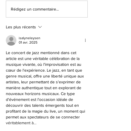
FOIRE DE MONTARGIS, C'EST PARTI !
MONTARGIS, LES JOUR
Rédigez un commentaire...
DEMANDEZ LE PROGRAMME...
DÉVELOPPEMENT DURAB
PROGRAMME
Les plus récents
isalyneleysen
01 avr. 2025
Le concert de jazz mentionné dans cet 
article est une véritable célébration de la 
musique vivante, où l'improvisation est au 
cœur de l'expérience. Le jazz, en tant que 
genre musical, offre une liberté unique aux 
artistes, leur permettant de s'exprimer de 
manière authentique tout en explorant de 
nouveaux horizons musicaux. Ce type 
d'événement est l'occasion idéale de 
découvrir des talents émergents tout en 
profitant de la magie du live, un moment qui 
permet aux spectateurs de se connecter 
véritablement à…