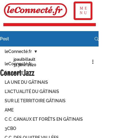
ME
NU
Post
leConnecté.fr
jpaulbillault
leConnecté.fr
31 janv. 2020
Concert Jazz
À LA UNE
LA UNE DU GÂTINAIS
L'ACTUALITÉ DU GÂTINAIS
SUR LE TERRITOIRE GÂTINAIS
AME
C.C. CANAUX ET FORÊTS EN GÂTINAIS
3CBO
C.C. DES QUATRE VALLÉES