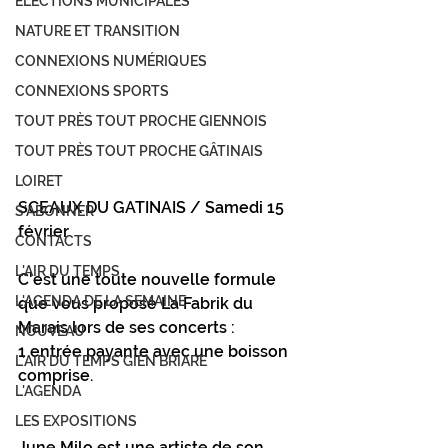
ÉLECTIONS MUNICIPALES
NATURE ET TRANSITION
CONNEXIONS NUMÉRIQUES
CONNEXIONS SPORTS
TOUT PRÈS TOUT PROCHE GIENNOIS
TOUT PRÈS TOUT PROCHE GÂTINAIS
LOIRET
SCEAUX DU GATINAIS / Samedi 15 
S'ABONNER
février
CONTACTS
L'AIR DU TEMPS
C'est une toute nouvelle formule 
L'AGENDA DE LA SEMAINE
que vous propose La Fabrik du 
Marais lors de ses concerts : 
NOUVEAU
1 entrée payante avec une boisson 
L'AIR DU TEMPS GIEN BRIARE
comprise. 
L'AGENDA
LES EXPOSITIONS
June Milo est une artiste de son 