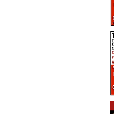
PÔLE D'ÉQUILIBRE TERRITORIAL RURAL
LA UNE DU GIENNOIS
LE TERRITOIRE GIENNOIS
C.C. GIENNOISES
 VAL DE SULLY
C.C. SAULDRE ET SOLOGNE
EZ VOUS EN GIENNOIS
ÉPIDÉMIE COVID-19
RE ET TRANSITION
CONNEXIONS NUMÉRIQUES