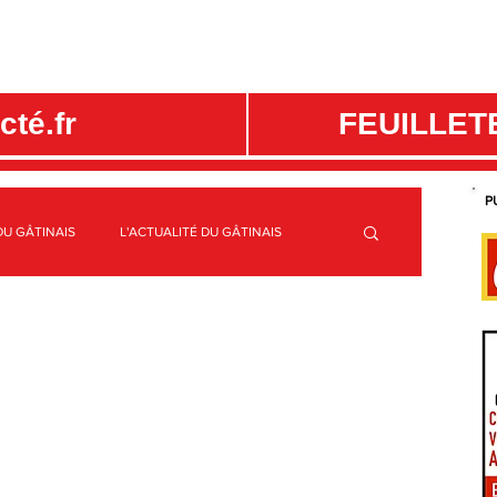
té.fr
FEUILLET
P
DU GÂTINAIS
L'ACTUALITÉ DU GÂTINAIS
ME
C.C. CANAUX ET FORÊTS EN GÂTINAIS
S
SPORTS GÂTINAIS