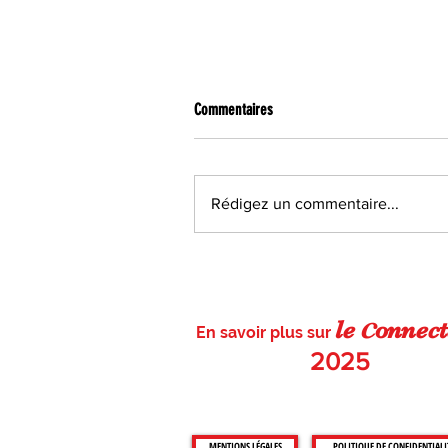
UN PRINTEMPS RÊVÉ, DEPUIS LE 17 MAR
Commentaires
2020 ?
Ça fait maintenant cinq ans
que, pour beaucoup d’entre
Rédigez un commentaire...
nous, d’une manière souvent
inconsciente, le printemps
commence le 17 mars. En
2020, à cette date précise du
calendrier, nous apprenions 
c
le
on
nect
effet
En savoir plus sur
2025
MENTIONS LÉGALES
POLITIQUE DE CONFIDENTIALI