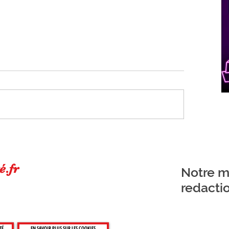
S
en
é.fr
Notre ma
redacti
TÉ
EN SAVOIR PLUS SUR LES COOKIES