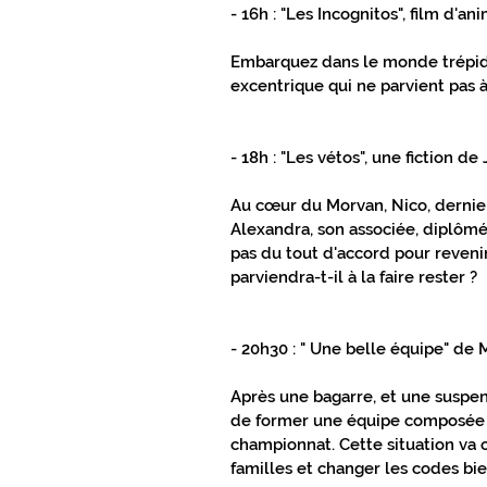
- 16h : "Les Incognitos", film d'a
CONNEXIONS SPORTS
TOUT PR
Embarquez dans le monde trépida
excentrique qui ne parvient pas 
TOUT PRÈS TOUT PROCHE GÂTINAIS
- 18h : "Les vétos", une fiction de
Au cœur du Morvan, Nico, dernie
Alexandra, son associée, diplômée
pas du tout d'accord pour revenir
parviendra-t-il à la faire rester ?
- 20h30 : " Une belle équipe" d
Après une bagarre, et une suspen
de former une équipe composée 
championnat. Cette situation va
familles et changer les codes bie