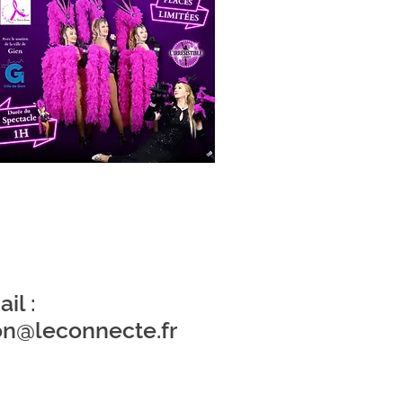
il :
on@leconnecte.fr