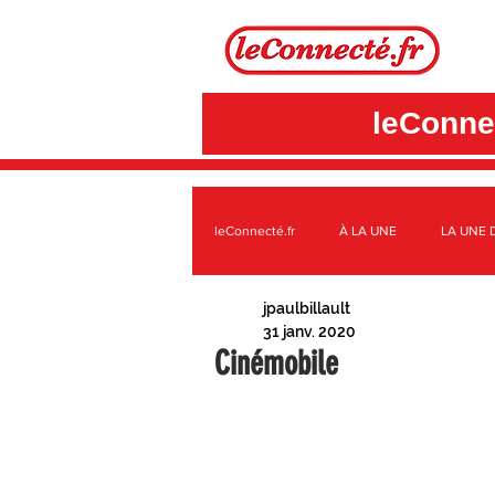
leConnec
leConnecté.fr
À LA UNE
LA UNE 
jpaulbillault
SUR LE TERRITOIRE GÂTINAIS
A
31 janv. 2020
Cinémobile
3CBO
C.C. DES QUATRE VALLÉE