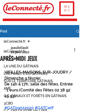
ME
NU
Post
leConnecté.fr
jpaulbillault
leConnecté.fr
20 janv. 2020
APRÈS-MIDI JEUX
À LA UNE
LA UNE DU GÂTINAIS
VIEILLES-MAISONS-SUR-JOUDRY / 
L'ACTUALITÉ DU GÂTINAIS
Dimanche 9 février
SUR LE TERRITOIRE GÂTINAIS
De 14h à 17h, salle des fêtes. Entrée 
AME
: 1 euro.(Comité des Fêtes 02 38 92 
45 93).
C.C. CANAUX ET FORÊTS EN GÂTINAIS
3CBO
#GAT09022020
#GATCetF
C.C. DES QUATRE VALLÉES