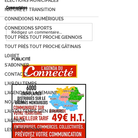
ÉLECTIONS MUNICIPALES
Commentaires
NATURE ET TRANSITION
CONNEXIONS NUMÉRIQUES
CONNEXIONS SPORTS
FOIRE DE MONTARGIS, C'EST PARTI !
MONTARGIS, LES JOUR
Rédigez un commentaire...
TOUT PRÈS TOUT PROCHE GIENNOIS
DEMANDEZ LE PROGRAMME...
DÉVELOPPEMENT DURAB
PROGRAMME
TOUT PRÈS TOUT PROCHE GÂTINAIS
LOIRET
PUBLICITÉ
S'ABONNER
CONTACTS
L'AIR DU TEMPS
L'AGENDA DE LA SEMAINE
NOUVEAU
L'AIR DU TEMPS GIEN BRIARE
L'AGENDA
LES EXPOSITIONS