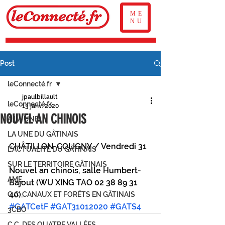
ME
NU
Post
leConnecté.fr
jpaulbillault
leConnecté.fr
13 janv. 2020
NOUVEL AN CHINOIS
À LA UNE
LA UNE DU GÂTINAIS
CHÂTILLON-COLIGNY / Vendredi 31 
L'ACTUALITÉ DU GÂTINAIS
SUR LE TERRITOIRE GÂTINAIS
Nouvel an chinois, salle Humbert-
AME
Bajout (WU XING TAO 02 38 89 31 
40). 
C.C. CANAUX ET FORÊTS EN GÂTINAIS
#GATCetF
#GAT31012020
#GATS4
3CBO
C.C. DES QUATRE VALLÉES