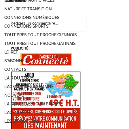
ÉLECTIONS MUNICIPALES
Commentaires
NATURE ET TRANSITION
CONNEXIONS NUMÉRIQUES
FOIRE DE MONTARGIS, C'EST PARTI !
MONTARGIS, LES JOUR
Rédigez un commentaire...
CONNEXIONS SPORTS
DEMANDEZ LE PROGRAMME...
DÉVELOPPEMENT DURAB
TOUT PRÈS TOUT PROCHE GIENNOIS
PROGRAMME
TOUT PRÈS TOUT PROCHE GÂTINAIS
PUBLICITÉ
LOIRET
S'ABONNER
CONTACTS
L'AIR DU TEMPS
L'AGENDA DE LA SEMAINE
NOUVEAU
L'AIR DU TEMPS GIEN BRIARE
L'AGENDA
LES EXPOSITIONS