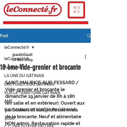
ME
NU
Post
leConnecté.fr
jpaulbillault
leConnecté.fr
16 déc. 2019
18 ème Vide-grenier et brocante
À LA UNE
LA UNE DU GÂTINAIS
SAINT-MAURICE-SUR-FESSARD / 
L'ACTUALITÉ DU GÂTINAIS
Vide-grenier et brocante le 
SUR LE TERRITOIRE GÂTINAIS
dimanche 19 janvier de 6h à 18h
AME
(en salle et en extérieur). Ouvert aux 
particuliers et aux professionnels 
C.C. CANAUX ET FORÊTS EN GÂTINAIS
de la brocante. Neuf et alimentaire 
3CBO
NON admis. Restauration rapide et 
C.C. DES QUATRE VALLÉES