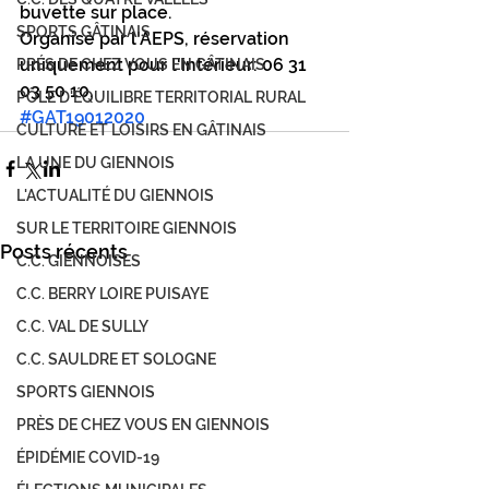
buvette sur place.
SPORTS GÂTINAIS
Organisé par l'AEPS, réservation 
uniquement pour l'intérieur: 06 31 
PRÉS DE CHEZ VOUS EN GÂTINAIS
03 50 10.
PÔLE D'ÉQUILIBRE TERRITORIAL RURAL
#GAT19012020
CULTURE ET LOISIRS EN GÂTINAIS
LA UNE DU GIENNOIS
L'ACTUALITÉ DU GIENNOIS
SUR LE TERRITOIRE GIENNOIS
Posts récents
C.C. GIENNOISES
C.C. BERRY LOIRE PUISAYE
C.C. VAL DE SULLY
C.C. SAULDRE ET SOLOGNE
SPORTS GIENNOIS
PRÈS DE CHEZ VOUS EN GIENNOIS
ÉPIDÉMIE COVID-19