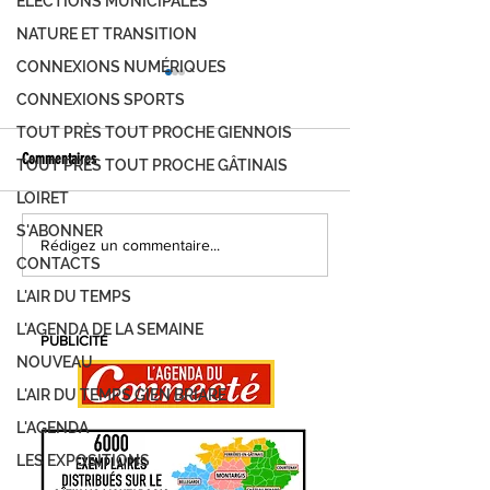
ÉLECTIONS MUNICIPALES
NATURE ET TRANSITION
CONNEXIONS NUMÉRIQUES
CONNEXIONS SPORTS
TOUT PRÈS TOUT PROCHE GIENNOIS
Commentaires
TOUT PRÈS TOUT PROCHE GÂTINAIS
LOIRET
S'ABONNER
FOIRE DE MONTARGIS, C'EST PARTI !
MONTARGIS, LES JOUR
Rédigez un commentaire...
CONTACTS
DEMANDEZ LE PROGRAMME...
DÉVELOPPEMENT DURAB
PROGRAMME
L'AIR DU TEMPS
L'AGENDA DE LA SEMAINE
PUBLICITÉ
NOUVEAU
L'AIR DU TEMPS GIEN BRIARE
L'AGENDA
LES EXPOSITIONS