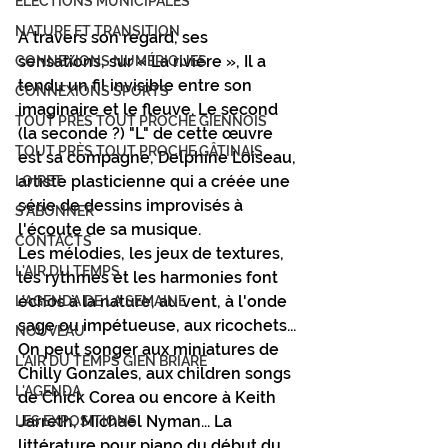
ÉLECTIONS MUNICIPALES
NATURE ET TRANSITION
A travers son regard, ses 
sensations, sur « La rivière », Il a 
CONNEXIONS NUMÉRIQUES
tendu un fil invisible entre son 
CONNEXIONS SPORTS
imaginaire et le fleuve. Le second 
TOUT PRÈS TOUT PROCHE GIENNOIS
(la seconde ?) "L" de cette œuvre 
TOUT PRÈS TOUT PROCHE GÂTINAIS
est sa compagne, Delphine Loiseau, 
artiste plasticienne qui a créée une 
LOIRET
série de dessins improvisés à 
S'ABONNER
l'écoute de sa musique. 
CONTACTS
Les mélodies, les jeux de textures, 
L'AIR DU TEMPS
les rythmes et les harmonies font 
échos à la nature, au vent, à l'onde 
L'AGENDA DE LA SEMAINE
sage ou impétueuse, aux ricochets... 
NOUVEAU
On peut songer aux miniatures de 
L'AIR DU TEMPS GIEN BRIARE
Chilly Gonzales, aux children songs 
L'AGENDA
de Chick Corea ou encore à Keith 
Jarreth, Michael Nyman... La 
LES EXPOSITIONS
littérature pour piano du début du 