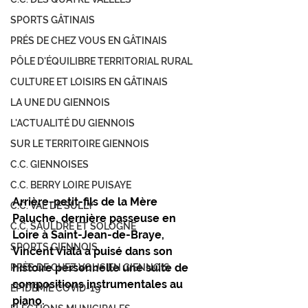
SPORTS GÂTINAIS
PRÉS DE CHEZ VOUS EN GÂTINAIS
PÔLE D'ÉQUILIBRE TERRITORIAL RURAL
CULTURE ET LOISIRS EN GÂTINAIS
LA UNE DU GIENNOIS
L'ACTUALITÉ DU GIENNOIS
SUR LE TERRITOIRE GIENNOIS
C.C. GIENNOISES
C.C. BERRY LOIRE PUISAYE
Arrière-petit-fils de la Mère 
C.C. VAL DE SULLY
Paluche, dernière passeuse en 
C.C. SAULDRE ET SOLOGNE
Loire à Saint-Jean-de-Braye, 
SPORTS GIENNOIS
Vincent Viala a puisé dans son 
histoire personnelle une suite de 
PRÈS DE CHEZ VOUS EN GIENNOIS
compositions instrumentales au 
ÉPIDÉMIE COVID-19
piano. 