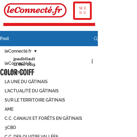
ME
NU
Post
leConnecté.fr
jpaulbillault
leConnecté.fr
12 déc. 2019
COLOR COIFF
À LA UNE
LA UNE DU GÂTINAIS
L'ACTUALITÉ DU GÂTINAIS
SUR LE TERRITOIRE GÂTINAIS
AME
C.C. CANAUX ET FORÊTS EN GÂTINAIS
3CBO
C.C. DES QUATRE VALLÉES