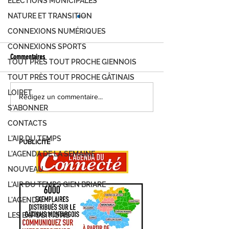
ÉLECTIONS MUNICIPALES
NATURE ET TRANSITION
CONNEXIONS NUMÉRIQUES
CONNEXIONS SPORTS
Commentaires
TOUT PRÈS TOUT PROCHE GIENNOIS
TOUT PRÈS TOUT PROCHE GÂTINAIS
LOIRET
FOIRE DE MONTARGIS, C'EST PARTI !
MONTARGIS, LES JOUR
Rédigez un commentaire...
DEMANDEZ LE PROGRAMME...
DÉVELOPPEMENT DURAB
S'ABONNER
PROGRAMME
CONTACTS
L'AIR DU TEMPS
PUBLICITÉ
L'AGENDA DE LA SEMAINE
NOUVEAU
L'AIR DU TEMPS GIEN BRIARE
L'AGENDA
LES EXPOSITIONS