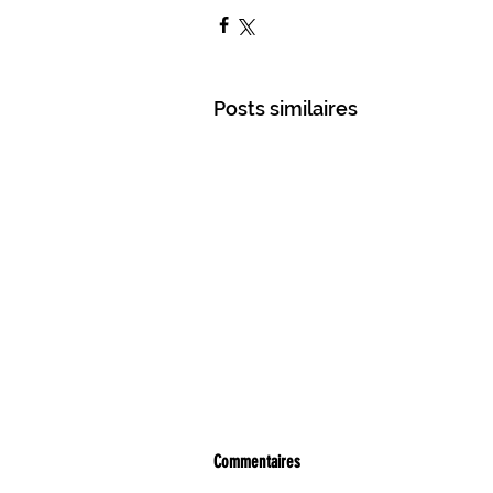
PRÉS DE CHEZ VOUS EN GÂTINAIS
CULTURE ET LOISIRS EN GÂTINAIS
Posts similaires
L'ACTUALITÉ DU GIENNOIS
SUR 
C.C. BERRY LOIRE PUISAYE
C.C.
SPORTS GIENNOIS
PRÈS DE CH
ÉLECTIONS MUNICIPALES
NATU
UN PRINTEMPS RÊVÉ, DEPUIS LE 17 MAR
Commentaires
2020 ?