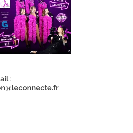
il :
on@leconnecte.fr