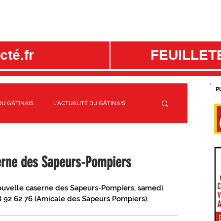
té.fr
FEUILLET
P
DU GÂTINAIS
L'ACTUALITÉ DU GÂTINAIS
ME
C.C. CANAUX ET FORÊTS EN GÂTINAIS
serne des Sapeurs-Pompiers
S
SPORTS GÂTINAIS
nouvelle caserne des Sapeurs-Pompiers, samedi 
38 92 62 76 (Amicale des Sapeurs Pompiers).