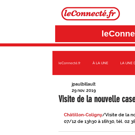
leConnec
leConnecté.fr
À LA UNE
LA UNE 
jpaulbillault
SUR LE TERRITOIRE GÂTINAIS
A
29 nov. 2019
Visite de la nouvelle ca
3CBO
C.C. DES QUATRE VALLÉE
Châtillon-Coligny
/Visite de la 
07/12 de 13h30 à 16h30, tél. 02 