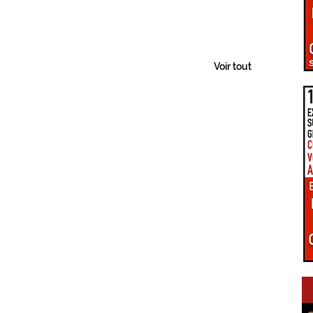
PÔLE D'ÉQUILIBRE TERRITORIAL RURAL
LA UNE DU GIENNOIS
Voir tout
LE TERRITOIRE GIENNOIS
C.C. GIENNOISES
 VAL DE SULLY
C.C. SAULDRE ET SOLOGNE
EZ VOUS EN GIENNOIS
ÉPIDÉMIE COVID-19
RE ET TRANSITION
CONNEXIONS NUMÉRIQUES
S