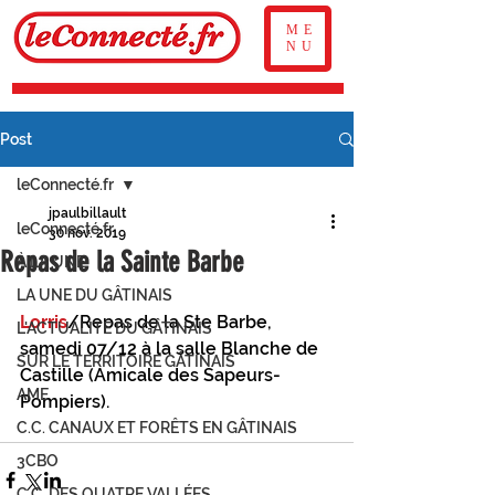
ME
NU
Post
leConnecté.fr
jpaulbillault
leConnecté.fr
30 nov. 2019
Repas de la Sainte Barbe
À LA UNE
LA UNE DU GÂTINAIS
Lorris
/Repas de la Ste Barbe, 
L'ACTUALITÉ DU GÂTINAIS
samedi 07/12 à la salle Blanche de 
SUR LE TERRITOIRE GÂTINAIS
Castille (Amicale des Sapeurs- 
AME
Pompiers).
C.C. CANAUX ET FORÊTS EN GÂTINAIS
3CBO
C.C. DES QUATRE VALLÉES