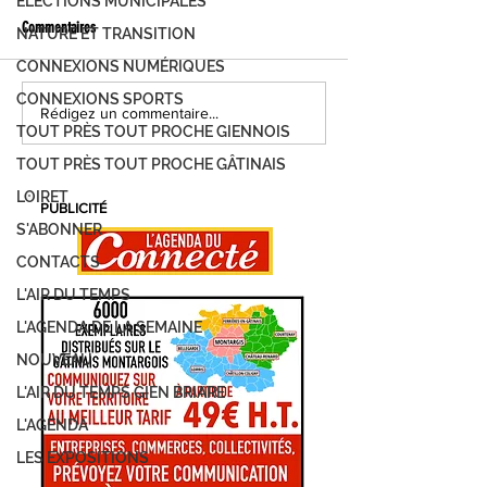
ÉLECTIONS MUNICIPALES
Commentaires
NATURE ET TRANSITION
CONNEXIONS NUMÉRIQUES
CONNEXIONS SPORTS
FOIRE DE MONTARGIS, C'EST PARTI !
MONTARGIS, LES JOUR
Rédigez un commentaire...
TOUT PRÈS TOUT PROCHE GIENNOIS
DEMANDEZ LE PROGRAMME...
DÉVELOPPEMENT DURAB
PROGRAMME
TOUT PRÈS TOUT PROCHE GÂTINAIS
LOIRET
PUBLICITÉ
S'ABONNER
CONTACTS
L'AIR DU TEMPS
L'AGENDA DE LA SEMAINE
NOUVEAU
L'AIR DU TEMPS GIEN BRIARE
L'AGENDA
LES EXPOSITIONS