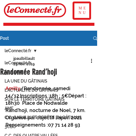
ME
NU
Post
leConnecté.fr
jpaulbillault
leConnecté.fr
29 nov. 2019
Randonnée Rand’hoji
À LA UNE
LA UNE DU GÂTINAIS
Amilly
/Randonnée, samedi 
L'ACTUALITÉ DU GÂTINAIS
14/12.Inscriptions :18h ; 5€Départ : 
SUR LE TERRITOIRE GÂTINAIS
18h30  Place de Nodwalde
AME
Rand’hoji, nocturne de Noel, 7 km. 
Organisé par objectif Japon 2021
C.C. CANAUX ET FORÊTS EN GÂTINAIS
Renseignements :07 71 14 28 93
3CBO
C.C. DES QUATRE VALLÉES