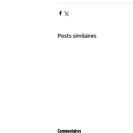
PRÉS DE CHEZ VOUS EN GÂTINAIS
CULTURE ET LOISIRS EN GÂTINAIS
Posts similaires
L'ACTUALITÉ DU GIENNOIS
SUR 
C.C. BERRY LOIRE PUISAYE
C.C.
SPORTS GIENNOIS
PRÈS DE CH
ÉLECTIONS MUNICIPALES
NATU
UN PRINTEMPS RÊVÉ, DEPUIS LE 17 MAR
Commentaires