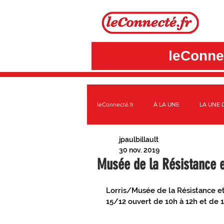
leConnec
leConnecté.fr
À LA UNE
LA UNE 
jpaulbillault
SUR LE TERRITOIRE GÂTINAIS
A
30 nov. 2019
Musée de la Résistance e
3CBO
C.C. DES QUATRE VALLÉE
Lorris/Musée de la Résistance e
15/12 ouvert de 10h à 12h et de 14