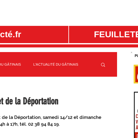
té.fr
FEUILLET
P
DU GÂTINAIS
L'ACTUALITÉ DU GÂTINAIS
ME
C.C. CANAUX ET FORÊTS EN GÂTINAIS
t de la Déportation
S
SPORTS GÂTINAIS
t de la Déportation, samedi 14/12 et dimanche 
h à 17h, tél. 02 38 94 84 19. 