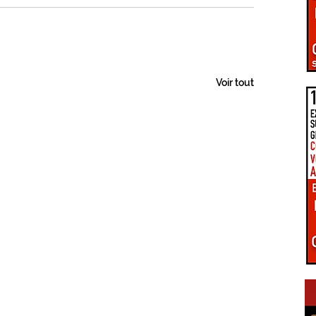
PÔLE D'ÉQUILIBRE TERRITORIAL RURAL
LA UNE DU GIENNOIS
Voir tout
LE TERRITOIRE GIENNOIS
C.C. GIENNOISES
 VAL DE SULLY
C.C. SAULDRE ET SOLOGNE
EZ VOUS EN GIENNOIS
ÉPIDÉMIE COVID-19
RE ET TRANSITION
CONNEXIONS NUMÉRIQUES
S