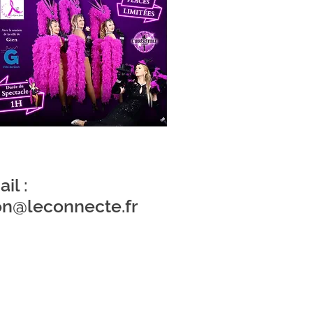
il :
on@leconnecte.fr