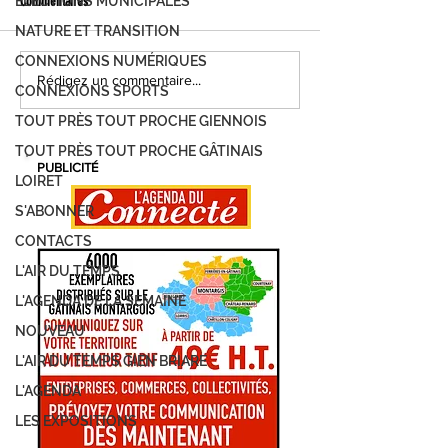
ÉLECTIONS MUNICIPALES
Commentaires
NATURE ET TRANSITION
CONNEXIONS NUMÉRIQUES
FOIRE DE MONTARGIS, C'EST PARTI !
MONTARGIS, LES JOUR
Rédigez un commentaire...
CONNEXIONS SPORTS
DEMANDEZ LE PROGRAMME...
DÉVELOPPEMENT DURAB
TOUT PRÈS TOUT PROCHE GIENNOIS
PROGRAMME
TOUT PRÈS TOUT PROCHE GÂTINAIS
PUBLICITÉ
LOIRET
S'ABONNER
CONTACTS
L'AIR DU TEMPS
L'AGENDA DE LA SEMAINE
NOUVEAU
L'AIR DU TEMPS GIEN BRIARE
L'AGENDA
LES EXPOSITIONS